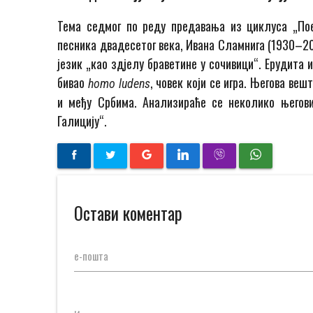
Тема седмог по реду предавања из циклуса „Пое
песника двадесетог века, Ивана Сламнига (1930–20
језик „као здјелу браветине у сочивици“. Ерудита 
бивао
, човек који се игра. Његова ве
homo ludens
и међу Србима. Анализираће се неколико његови
Галицију“.
Остави коментар
е-пошта