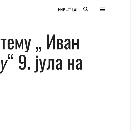
swap_horiz
search
menu
ЋИР
LAT
тему „ Иван
“ 9. јула на
у