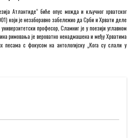
зија Атлантиде“ биће опус можда и кључног хрватског
01) који је незаборавно забележио да Срби и Хрвати деле
и универзитетски професор, Сламниг је у поезији углавном
штина римовања је вероватно ненадмашена и међу Хрватима
х песама с фокусом на антологијску „Кога су слали у