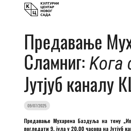
Предавање Мух
Сламниг:
Kога 
Јутјуб каналу 
09/07/2025
Предавање Мухарема Баздуља на тему „Ив
погледати 9. јула у 20.00 часова на Јутјуб к