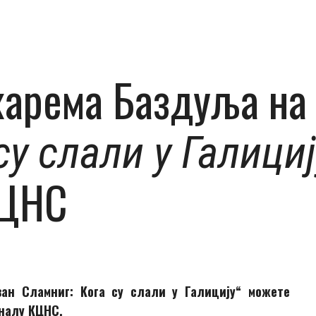
арема Баздуља на 
су слали у Галициј
КЦНС
ан Сламниг: Kога су слали у Галицију“ можете
аналу КЦНС.