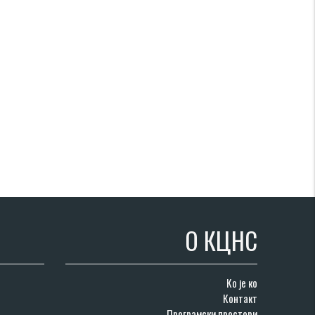
О КЦНС
Ко је ко
Контакт
Програмски простори