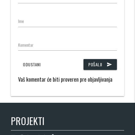
Ime
Komentar
ODUSTANI
POŠALJI
send
Vaš komentar će biti proveren pre objavljivanja
PROJEKTI