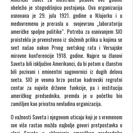
obeležio je stogodišnjicu postojanja. Ova organizacija
osnovana je 29. jula 1921. godine u NJujorku i u
međuvremenu je prerasla u svojevrsnu „laboratoriju
američke spoljne politike“. Potreba za osnivanjem SIO
proistekla je prvenstveno iz složenih prilika u kojima se
svet našao nakon Prvog svetskog rata i Versajske
mirovne konferencije 1918. godine. Najpre su članovi
Saveta bili isključivo Amerikanci, da bi potom u članstvo
bili pozivani i eminentni sagovornici iz dugih delova
sveta. SIO je veoma brzo postao kadrovski regrutni
centar za najviše državne funkcije, pa i instituciju
američkog predsednika, premda je u početku bio
zamišljen kao privatna nevladina organizacija.
O važnosti Saveta i njegovom uticaju koji je s vremenom
sve više rastao možda najbolje govori pretpostavka o
ulozi Saveta u uklanjanju američkog predsednika