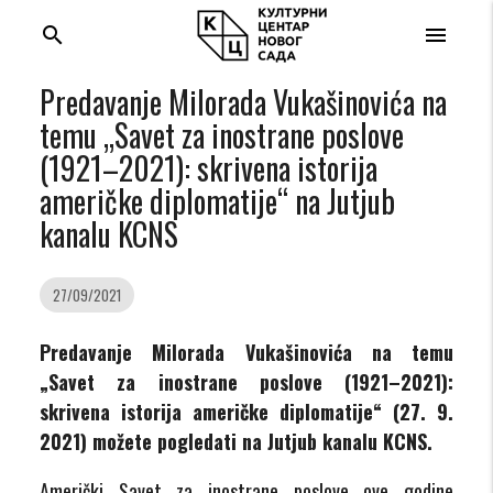
search
menu
Predavanje Milorada Vukašinovića na
temu „Savet za inostrane poslove
(1921–2021): skrivena istorija
američke diplomatije“ na Jutjub
kanalu KCNS
27/09/2021
Predavanje Milorada Vukašinovića na temu
„Savet za inostrane poslove (1921–2021):
skrivena istorija američke diplomatije“ (27. 9.
2021) možete pogledati na Jutjub kanalu KCNS.
Američki Savet za inostrane poslove ove godine