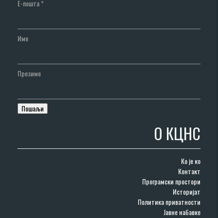
Е-пошта
*
Име
Презиме
О КЦНС
Ко је ко
Контакт
Програмски простори
Историјат
Политика приватности
Јавне набавке