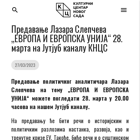
search
menu
Предавање Лазара Слепчева
„ЕВРОПА И ЕВРОПСКА УНИЈА“ 28.
марта на Јутјуб каналу КНЦС
27/03/2023
Предавање политичког аналитичара Лазара
Слепчева на тему „ЕВРОПА И ЕВРОПСКА
УНИЈА“ можете погледати 28. марта у 20.00
часова на нашем Јутјуб каналу.
На предавању ће бити речи о историјским и
политичким разлозима настанка, развоја, као и
тренутне кризе ЕУ. Такође, биће речи и о суштинском