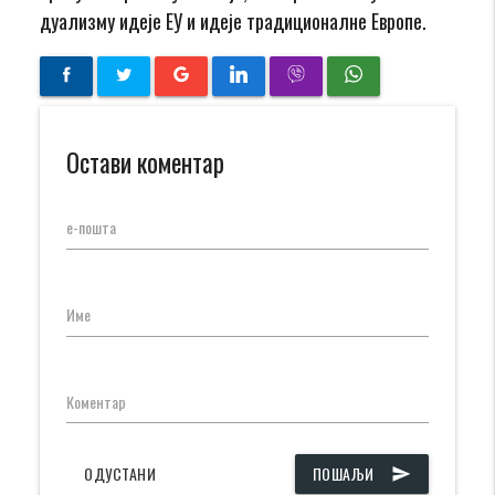
дуализму идеје ЕУ и идеје традиционалне Европе.
Остави коментар
е-пошта
Име
Коментар
ОДУСТАНИ
ПОШАЉИ
send