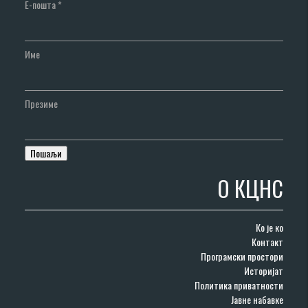
Е-пошта
*
Име
Презиме
О КЦНС
Ко је ко
Контакт
Програмски простори
Историјат
Политика приватности
Јавне набавке