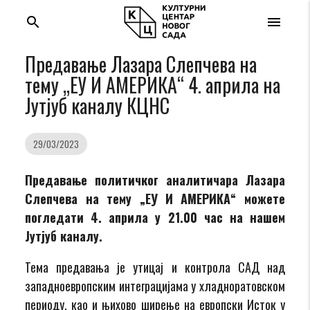
search
menu
Предавање Лазара Слепчева на
тему „ЕУ И АМЕРИКА“ 4. априла на
Јутјуб каналу КЦНС
29/03/2023
Предавање политичког аналитичара Лазара
Слепчева на тему „ЕУ И АМЕРИКА“ можете
погледати 4. априла у 21.00 час на нашем
Јутјуб каналу.
Тема предавања је утицај и контрола САД над
западноевропским интеграцијама у хладноратовском
периоду, као и њихово ширење на европски Исток у