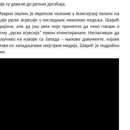
је су довеле до ратних догађаја.
крон окупио је европске челнике у Јелисејској палати на
ције руске агресије у последњих неколико недеља. Шарић
крајини, али да још увек није приметно да неко говори о
тагму „руска агресија“ пуким етикетирањем. Нагласивши да
кључиво на изворе са Запада – њихове документе, изјаве
стове из западњачких мејстрим медија, Шарић је подробно
не.