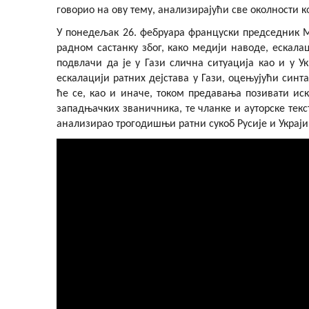
говорио на ову тему, анализирајући све околности ко
У понедељак 26. фебруара француски председник Ма
радном састанку због, како медији наводе, ескала
подвлачи да је у Гази слична ситуација као и у У
ескалацији ратних дејстава у Гази, оцењујући син
ће се, као и иначе, током предавања позивати ис
западњачких званичника, те чланке и ауторске тек
анализирао трогодишњи ратни сукоб Русије и Украји