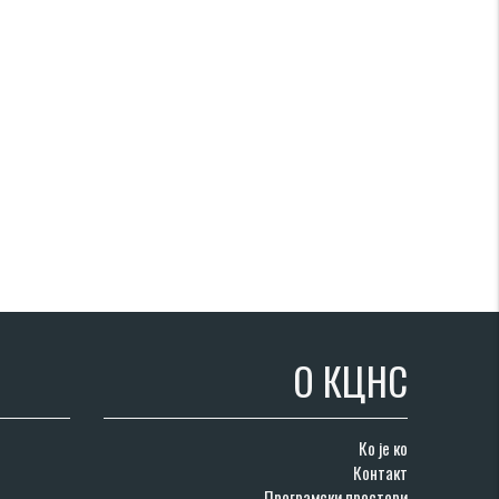
О КЦНС
Ко је ко
Контакт
Програмски простори