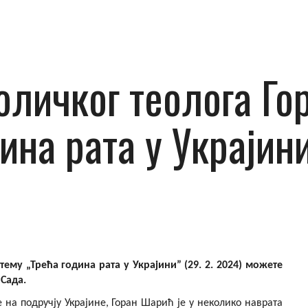
личког теолога Го
ина рата у Украјини
му „Трећа година рата у Украјиниˮ (29. 2. 2024) можете
 Сада.
е на подручју Украјине, Горан Шарић је у неколико наврата