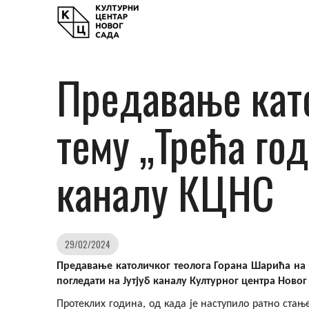
Предавање като
тему „Трећа год
каналу КЦНС
29/02/2024
Предавање католичког теолога Горана Шарића на те
погледати на Jутјуб каналу Културног центра Новог
Протеклих година, од када је наступило ратно стањ