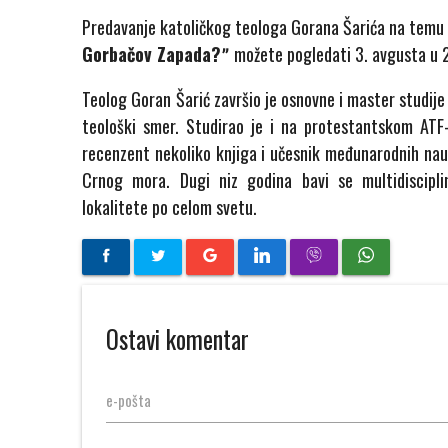
Predavanje katoličkog teologa Gorana Šarića na tem
Gorbačov Zapada?ˮ
možete pogledati 3. avgusta u 
Teolog Goran Šarić završio je osnovne i master studij
teološki smer. Studirao je i na protestantskom ATF-
recenzent nekoliko knjiga i učesnik međunarodnih nauč
Crnog mora. Dugi niz godina bavi se multidiscipli
lokalitete po celom svetu.
Ostavi komentar
e-pošta