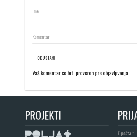
Ime
Komentar
ODUSTANI
Vaš komentar će biti proveren pre objavljivanja
PROJEKTI
PRIJ
E-pošta
*