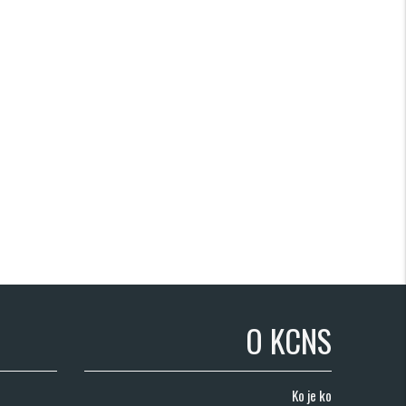
O KCNS
Ko je ko