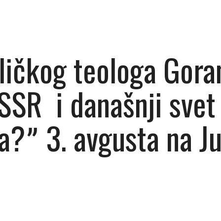
ličkog teologa Gora
SR i današnji svet 
?ˮ 3. avgusta na Ju