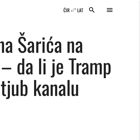
swap_horiz
search
menu
ĆIR
LAT
na Šarića na
– da li je Tramp
tjub kanalu