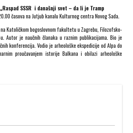
u
„Raspad SSSR i današnji svet – da li je Tramp
20.00 časova na Jutjub kanalu Kulturnog centra Novog Sada.
e na Katoličkom bogoslovnom fakultetu u Zagrebu, Filozofsko-
u. Autor je naučnih članaka u raznim publikacijama. Bio je
nih konferencija. Vodio je arheološke ekspedicije od Alpa do
narnim proučavanjem istorije Balkana i obilazi arheološke