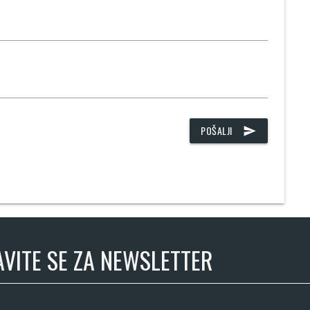
POŠALJI
send
AVITE SE ZA NEWSLETTER