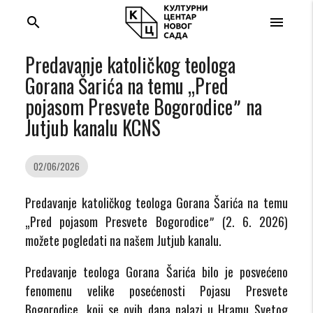
search
menu
Predavanje katoličkog teologa
Gorana Šarića na temu „Pred
pojasom Presvete Bogorodiceˮ na
Jutjub kanalu KCNS
02/06/2026
Predavanje katoličkog teologa Gorana Šarića na temu
„Pred pojasom Presvete Bogorodiceˮ (2. 6. 2026)
možete pogledati na našem Jutjub kanalu.
Predavanje teologa Gorana Šarića bilo je posvećeno
fenomenu velike posećenosti Pojasu Presvete
Bogorodice, koji se ovih dana nalazi u Hramu Svetog