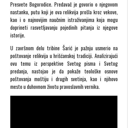
Presvete Bogorodice. Predavač je govorio o njegovom
nastanku, putu koji je ova relikvija prošla kroz vekove,
kao i o najnovijim naučnim istraživanjima koja mogu
doprineti rasvetljavanju pojedinih pitanja iz njegove
istorije.
U završnom delu tribine Šarić je pažnju usmerio na
poštovanje relikvija u hrišćanskoj tradiciji. Analizirajući
ovu temu iz perspektive Svetog pisma i Svetog
predanja, nastojao je da pokaže teološke osnove
poštovanja moštiju i drugih svetinja, kao i njihovo
mesto u duhovnom životu pravoslavnih vernika.