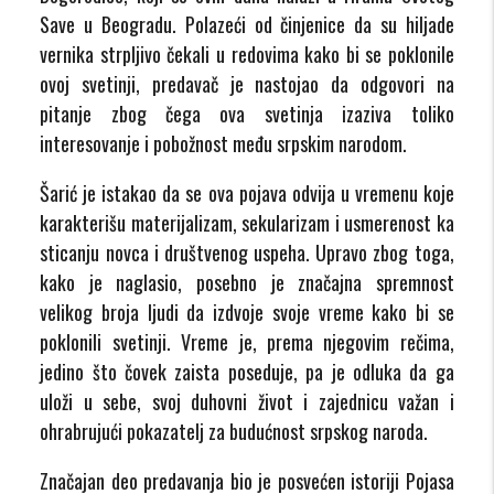
Save u Beogradu. Polazeći od činjenice da su hiljade
vernika strpljivo čekali u redovima kako bi se poklonile
ovoj svetinji, predavač je nastojao da odgovori na
pitanje zbog čega ova svetinja izaziva toliko
interesovanje i pobožnost među srpskim narodom.
Šarić je istakao da se ova pojava odvija u vremenu koje
karakterišu materijalizam, sekularizam i usmerenost ka
sticanju novca i društvenog uspeha. Upravo zbog toga,
kako je naglasio, posebno je značajna spremnost
velikog broja ljudi da izdvoje svoje vreme kako bi se
poklonili svetinji. Vreme je, prema njegovim rečima,
jedino što čovek zaista poseduje, pa je odluka da ga
uloži u sebe, svoj duhovni život i zajednicu važan i
ohrabrujući pokazatelj za budućnost srpskog naroda.
Značajan deo predavanja bio je posvećen istoriji Pojasa