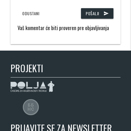
ODUSTANI
POŠALJI
send
Vaš komentar će biti proveren pre objavljivanja
PROJEKTI
PRIJAVITE SE ZA NEWSLETTER