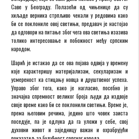
Саве у Београду. Полазећи од чињенице да су
хиљаде верника стрпљиво чекали у редовима како
би се поклониле овој светињи, предавач је настојао
да одговори на питање због чега ова светиња изазива
толико интересовање и побожност међу српским
народом.
Шарић је истакао да се ова појава одвија у времену
које карактеришу материјализам, секуларизам и
усмереност ка стицању новца и друштвеног успеха.
Управо због тога, како је нагласио, посебно је
значајна спремност великог броја људи да издвоје
своје време како би се поклонили светињи. Време је,
према његовим речима, једино што човек заиста
поседује, па је одлука да га уложи у себе, свој
духовни живот и заједницу важан и охрабрујући
показатељ за будућност српског народа.