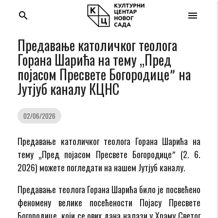
search
menu
Предавање католичког теолога
Горана Шарића на тему „Пред
појасом Пресвете Богородицеˮ на
Jутјуб каналу КЦНС
02/06/2026
Предавање католичког теолога Горана Шарића на
тему „Пред појасом Пресвете Богородицеˮ (2. 6.
2026) можете погледати на нашем Јутјуб каналу.
Предавање теолога Горана Шарића било је посвећено
феномену велике посећености Појасу Пресвете
Богородице, који се ових дана налази у Храму Светог