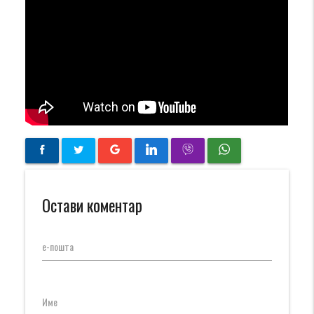
Остави коментар
е-пошта
Име