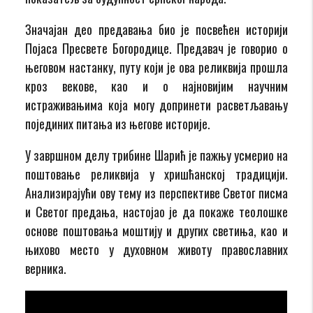
Значајан део предавања био је посвећен историји
Појаса Пресвете Богородице. Предавач је говорио о
његовом настанку, путу који је ова реликвија прошла
кроз векове, као и о најновијим научним
истраживањима која могу допринети расветљавању
појединих питања из његове историје.
У завршном делу трибине Шарић је пажњу усмерио на
поштовање реликвија у хришћанској традицији.
Анализирајући ову тему из перспективе Светог писма
и Светог предања, настојао је да покаже теолошке
основе поштовања моштију и других светиња, као и
њихово место у духовном животу православних
верника.