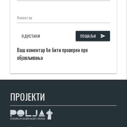
Коментар
ОДУСТАНИ
ПОШАЉИ
send
Ваш коментар ће бити проверен пре
објављивања
ПРОЈЕКТИ