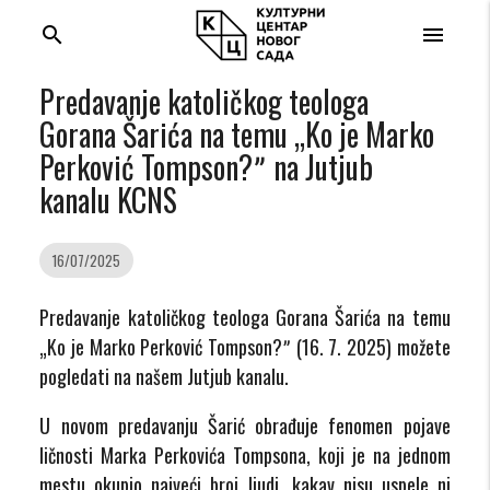
search
menu
Predavanje katoličkog teologa
Gorana Šarića na temu „Ko je Marko
Perković Tompson?ˮ na Jutjub
kanalu KCNS
16/07/2025
Predavanje katoličkog teologa Gorana Šarića na temu
„Ko je Marko Perković Tompson?ˮ
(16. 7. 2025)
možete
pogledati na
našem
Jutjub kanalu.
U novom predavanju Šarić obrađuje fenomen pojave
ličnosti Marka Perkovića Tompsona, koji je na jednom
mestu okupio najveći broj ljudi, kakav nisu uspele ni