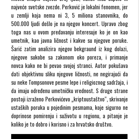
najveće svetske zvezde. Perković je lokalni fenomen, jer
u zemlji koja nema ni 3, 5 miliona stanovnika, do
500.000 ljudi došlo je na njegov koncert. Upravo zbog
toga nas u ovom predavanju interesuje ko je on kao
umetnik, kao javna ličnost i kakve su njegove poruke.
Šarić zatim analizira njegov bekgraund iz kog dolazi,
njegove sukobe sa zakonom oko poreza, i primanje
novca kako ne bi pevao svojoj stranci. Autor pokušava
dati objektivnu sliku njegove ličnosti, ne negirajući da
su neke Tompsonove pesme lepe i religioznog sadržaja, i
da imaju određenu umetničku vrednost. S druge strane
postoji izraženo Perkovićevo „kriptoustaštvo“, skrivanje
ustaških poruka u pojedinim pesmama, koje sigurno ne
doprinose pomirenju i suživotu u regionu, a pitanje je
koliko je to dobro i korisno i za hrvatsko društvo.