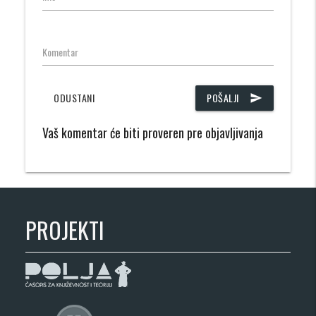
Komentar
ODUSTANI
POŠALJI
send
Vaš komentar će biti proveren pre objavljivanja
PROJEKTI