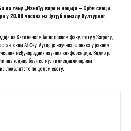
а на тему „Између вере и нације – Срби свеци
а у 20.00 часова на Jутјуб каналу Културног
удије на Католичком богословном факултету у Загребу,
стантском АТФ-у. Аутор је научних чланака у разним
учесник међународних научних конференција. Водио је
уги низ година бави се мултидисциплинарним
ке локалитете по целом свету.