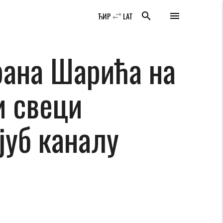
swap_horiz
search
menu
ЋИР
LAT
рана Шарића на
и свеци
јуб каналу