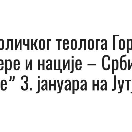
личког теолога Го
ере и нације – Срб
ˮ 3. јануара на Jут