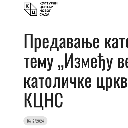
Предавање като
тему „Између в
католичке цркве
КЦНС
16/12/2024