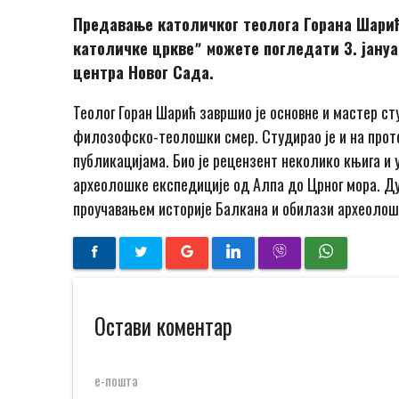
Предавање католичког теолога Горана Шарић
католичке црквеˮ можете погледати 3. јануар
центра Новог Сада.
Теолог Горан Шарић завршио је основне и мастер ст
филозофско-теолошки смер. Студирао је и на проте
публикацијама. Био је рецензент неколико књига и 
археолошке експедиције од Алпа до Црног мора. Д
проучавањем историје Балкана и обилази археолош
Остави коментар
е-пошта