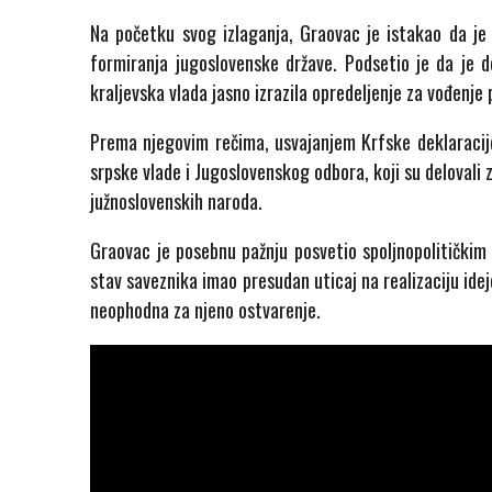
Na početku svog izlaganja, Graovac je istakao da je
formiranja jugoslovenske države. Podsetio je da je d
kraljevska vlada jasno izrazila opredeljenje za vođenje
Prema njegovim rečima, usvajanjem Krfske deklaracije
srpske vlade i Jugoslovenskog odbora, koji su delovali 
južnoslovenskih naroda.
Graovac je posebnu pažnju posvetio spoljnopolitičkim 
stav saveznika imao presudan uticaj na realizaciju ide
neophodna za njeno ostvarenje.