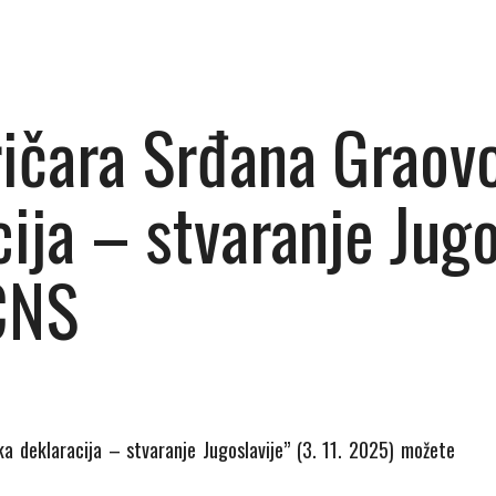
ričara Srđana Graov
ija – stvaranje Jugo
CNS
a deklaracija – stvaranje Jugoslavije” (3. 11. 2025) možete