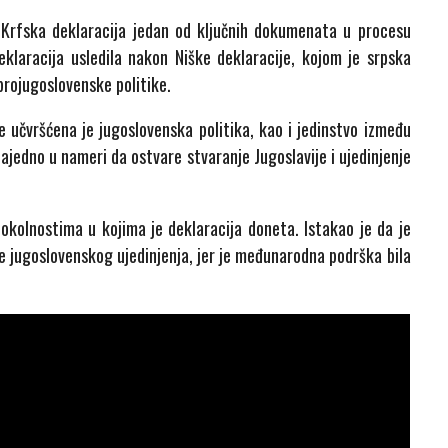
 Krfska deklaracija jedan od ključnih dokumenata u procesu
eklaracija usledila nakon Niške deklaracije, kojom je srpska
 projugoslovenske politike.
 učvršćena je jugoslovenska politika, kao i jedinstvo između
zajedno u nameri da ostvare stvaranje Jugoslavije i ujedinjenje
okolnostima u kojima je deklaracija doneta. Istakao je da je
je jugoslovenskog ujedinjenja, jer je međunarodna podrška bila