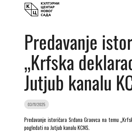
Predavanje isto
„Krfska deklarac
Jutjub kanalu K
03/11/2025
Predavanje istoričara Srđana Graovca na temu „Krfsk
pogledati na Jutjub kanalu KCNS.