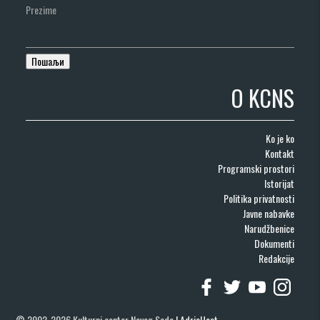
Prezime
O KCNS
Ko je ko
Kontakt
Programski prostori
Istorijat
Politika privatnosti
Javne nabavke
Narudžbenice
Dokumenti
Redakcije
© 2002-2026 Kulturni centar Novog Sada
|
AdriaHost