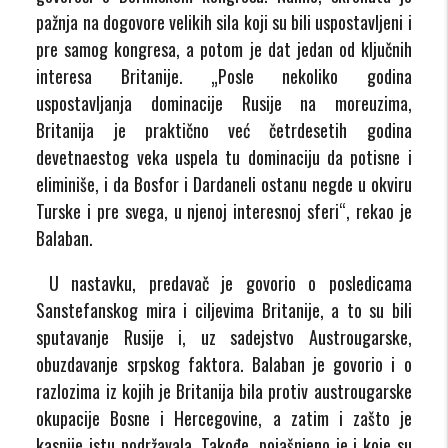
pažnja na dogovore velikih sila koji su bili uspostavljeni i
pre samog kongresa, a potom je dat jedan od ključnih
interesa Britanije. „Posle nekoliko godina
uspostavljanja dominacije Rusije na moreuzima,
Britanija je praktično već četrdesetih godina
devetnaestog veka uspela tu dominaciju da potisne i
eliminiše, i da Bosfor i Dardaneli ostanu negde u okviru
Turske i pre svega, u njenoj interesnoj sferi“, rekao je
Balaban.
U nastavku, predavač je govorio o posledicama
Sanstefanskog mira i ciljevima Britanije, a to su bili
sputavanje Rusije i, uz sadejstvo Austrougarske,
obuzdavanje srpskog faktora. Balaban je govorio i o
razlozima iz kojih je Britanija bila protiv austrougarske
okupacije Bosne i Hercegovine, a zatim i zašto je
kasnije istu podržavala. Takođe, pojašnjeno je i koje su