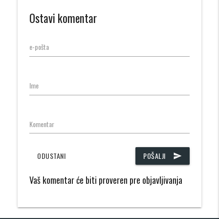
Ostavi komentar
e-pošta
Ime
Komentar
ODUSTANI
POŠALJI
send
Vaš komentar će biti proveren pre objavljivanja