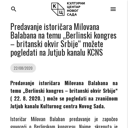
search
menu
Predavanje istoričara Milovana
Balabana na temu „Berlinski kongres
– britanski okvir Srbije“ možete
pogledati na Jutjub kanalu KCNS
22/08/2020
Predavanje istoričara Milovana Balabana na
temu „Berlinski kongres – britanski okvir Srbije“
( 22. 8. 2020. ) može se pogledati na zvaničnom
Jutjub kanalu Kulturnog centra Novog Sada.
Istoričar Milovan Balaban predavanje je započeo
govoreći o Berlinskom kongresu. Naime, skrenuta je