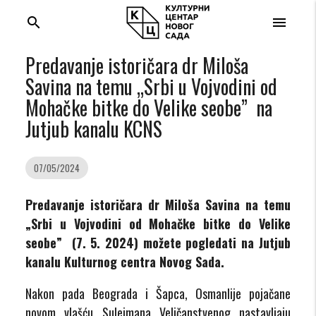
search
menu
Predavanje istoričara dr Miloša
Savina na temu „Srbi u Vojvodini od
Mohačke bitke do Velike seobe” na
Jutjub kanalu KCNS
07/05/2024
Predavanje istoričara dr Miloša Savina na temu
„Srbi u Vojvodini od Mohačke bitke do Velike
seobe”
(7. 5. 2024) možete pogledati na Jutjub
kanalu Kulturnog centra Novog Sada.
Nakon pada Beograda i Šapca, Osmanlije pojačane
novom vlašću Sulejmana Veličanstvenog nastavljaju