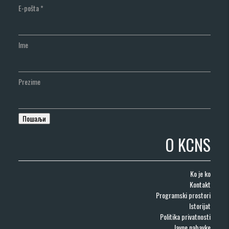
E-pošta
*
Ime
Prezime
O KCNS
Ko je ko
Kontakt
Programski prostori
Istorijat
Politika privatnosti
Javne nabavke