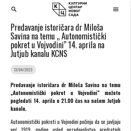
search
menu
Predavanje istoričara dr Miloša
Savina na temu „ Autonomistički
pokret u Vojvodini” 14. aprila na
Jutjub kanalu KCNS
13/04/2023
Predavanje istoričara dr Miloša Savina na temu
„Autonomistički pokret u Vojvodini” možete
pogledati 14. aprila u 21.00 čas na našem Jutjub
kanalu.
Autonomistički pokreti u Vojvodini počinju da se javljaju
već 1919. godine usled nezadovoljstva predratnih