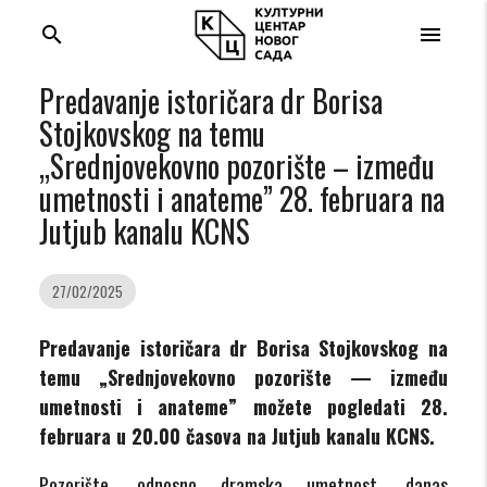
search
menu
Predavanje istoričara dr Borisa
Stojkovskog na temu
„Srednjovekovno pozorište – između
umetnosti i anateme” 28. februara na
Jutjub kanalu KCNS
27/02/2025
Predavanje istoričara dr Borisa Stojkovskog na
temu „Srednjovekovno pozorište — između
umetnosti i anateme” možete pogledati 28.
februara u 20.00 časova na Jutjub kanalu KCNS.
Pozorište, odnosno dramska umetnost, danas