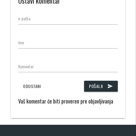
Ostavi komentar
e-pošta
Ime
Komentar
ODUSTANI
POŠALJI
send
Vaš komentar će biti proveren pre objavljivanja