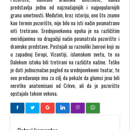
predstavlja jednu od najznačajnijih i najpopularnijih
grana umetnosti. Međutim, kroz istoriju, ono što znamo
kao termin pozorište, nije bilo na isti način posmatrano
niti tretirano. Srednjovekovna epoha je na različitim
meridijanima na drugačiji način posmatrala pozorište i
dramske predstave. Postojali su raznoliki žanrovi koji su
u zapadnoj Evropi, Vizantiji, islamskom svetu, te na
Dalekom istoku bili tretirani na različite načine. Teško
je dati jednoznačan pogled na srednjovekovni teatar, te
ovo predavanje ima za cilj da pokaže da glumci jesu bili
neretko anatemisani od Crkve, ali da je pozorište
opstajalo tokom vekova.