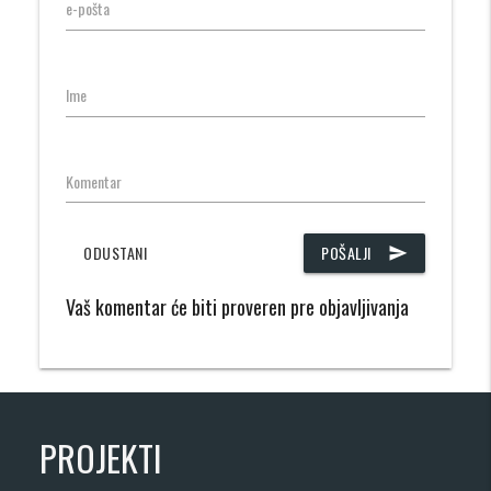
e-pošta
Ime
Komentar
ODUSTANI
POŠALJI
send
Vaš komentar će biti proveren pre objavljivanja
PROJEKTI