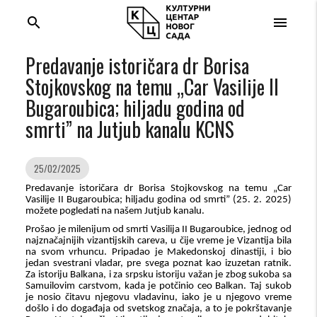
search
menu
Predavanje istoričara dr Borisa
Stojkovskog na temu „Car Vasilije II
Bugaroubica; hiljadu godina od
smrti” na Jutjub kanalu KCNS
25/02/2025
Predavanje istoričara dr Borisa Stojkovskog na temu „Car
Vasilije II Bugaroubica; hiljadu godina od smrti” (25. 2. 2025)
možete pogledati na
našem
Jutjub kanalu.
Prošao je milenijum od smrti Vasilija
II
Bugaroubice, jednog od
najznačajnijih vizantijskih careva, u čije vreme je Vizantija bila
na svom vrhuncu. Pripadao je Makedonskoj dinastiji, i bio
jedan svestrani vladar, pre svega poznat kao izuzetan ratnik.
Za istoriju Balkana, i za srpsku istoriju važan je zbog sukoba sa
Samuilovim carstvom, kada je potčinio ceo Balkan. Taj sukob
je nosio čitavu njegovu vladavinu, iako je u njegovo vreme
došlo i do događaja od svetskog značaja, a to je pokrštavanje