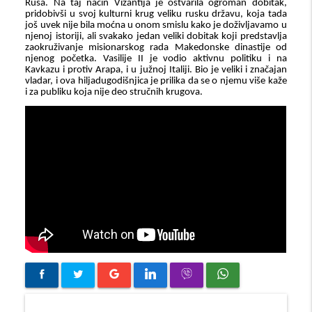
Rusa. Na taj način Vizantija je ostvarila ogroman dobitak,
pridobivši u svoj kulturni krug veliku rusku državu, koja tada
još uvek nije bila moćna u onom smislu kako je doživljavamo u
njenoj istoriji, ali svakako jedan veliki dobitak koji predstavlja
zaokruživanje misionarskog rada Makedonske dinastije od
njenog početka. Vasilije
II
je vodio aktivnu politiku i na
Kavkazu i protiv Arapa, i u južnoj Italiji. Bio je veliki i značajan
vladar, i ova hiljadugodišnjica je prilika da se o njemu više kaže
i za publiku koja nije deo stručnih krugova.