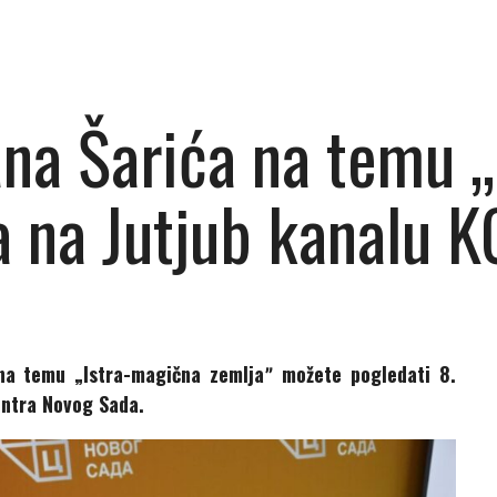
na Šarića na temu 
a na Jutjub kanalu 
na temu „Istra-magična zemljaˮ možete pogledati 8.
entra Novog Sada.