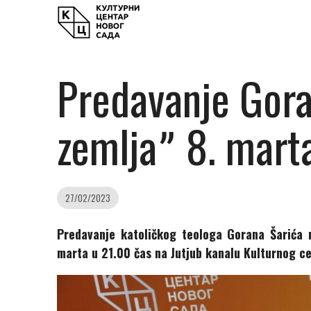
Predavanje Gora
zemljaˮ 8. mart
27/02/2023
Predavanje katoličkog teologa Gorana Šarića 
marta u 21.00 čas na Jutjub kanalu Kulturnog c