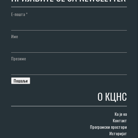
Е-пошта
*
Име
Презиме
О КЦНС
Ко је ко
Контакт
Програмски простори
Историјат