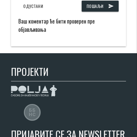
ОДУСТАНИ
ПОШАЉИ
send
Ваш коментар ће бити проверен пре
објављивања
ПРОЈЕКТИ
ПРИЈАВИТЕ СЕ ЗА NEWSLETTER