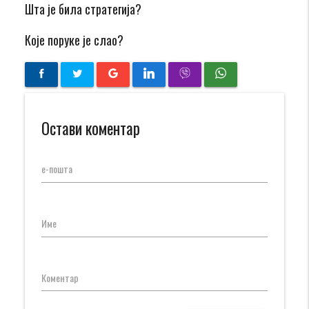
Шта је била стратегија?
Које поруке је слао?
Остави коментар
е-пошта
Име
Коментар