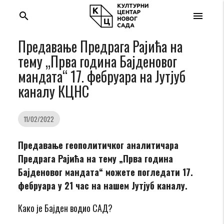
search
menu
Предавање Предрага Рајића на
тему „Прва година Бајденовог
мандата“ 17. фебруара на Јутјуб
каналу КЦНС
11/02/2022
Предавање геополитичког аналитичара
Предрага Рајића на тему „Прва година
Бајденовог мандата“ можете погледати 17.
фебруара у 21 час на нашем Јутјуб каналу.
Како је Бајден водио САД?