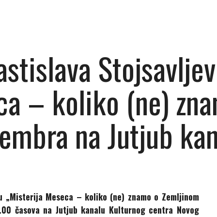
astislava Stojsavlje
ca – koliko (ne) zn
ovembra na Jutjub k
mu „Misterija Meseca – koliko (ne) znamo o Zemljinom
.00 časova na Jutjub kanalu Kulturnog centra Novog