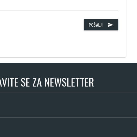
POŠALJI
send
AVITE SE ZA NEWSLETTER