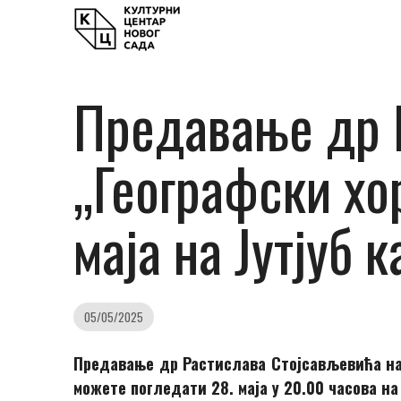
Предавање др 
„Географски хо
маја на Јутјуб
05/05/2025
Предавање др Растиславa Стојсављевићa на
можете погледати 28. маја у 20.00 часова на