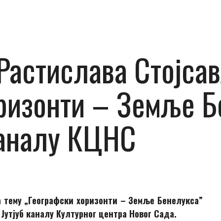
Растиславa Стојсав
ризонти – Земље Б
 каналу КЦНС
 тему „Географски хоризонти – Земље Бенелукса”
 Јутјуб каналу Културног центра Новог Сада.