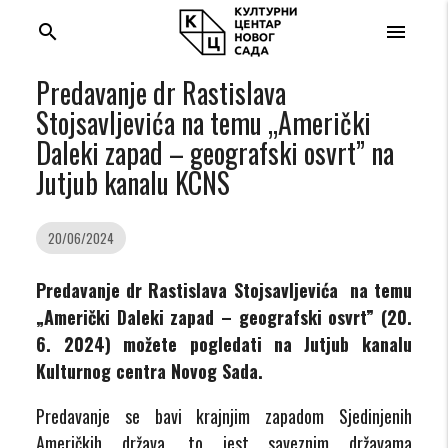
search
menu
Predavanje dr Rastislava
Stojsavljevića na temu „Američki
Daleki zapad – geografski osvrt” na
Jutjub kanalu KCNS
20/06/2024
Predavanje dr Rastislava Stojsavljevića na temu
„Američki Daleki zapad – geografski osvrt”
(20.
6. 2024)
možete pogledati na Jutjub kanalu
Kulturnog centra Novog Sada.
Predavanje se bavi krajnjim zapadom Sjedinjenih
Američkih država, to jest saveznim državama