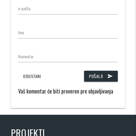
e-pošta
Ime
Komentar
ODUSTANI
POŠALJI
send
Vaš komentar će biti proveren pre objavljivanja
PROJEKTI