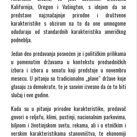
Kalifornija, Oregon i Vašington, s idejom da se
predstave najznačajnije prirodne i društvene
karakteristike s obzirom na to da one umnogome
odudaraju od standardnih karakteristika američkog
podneblja.
Jedan deo predavanja posvećen je i političkim prilikama
u pomenutim državama u kontekstu predsedničkih
izbora i izbora u senatu koji predstoje u novembru
mesecu. U pitanju su tradicionalno „plave“ države koje
glasaju za demokrate, te je sasvim izvesno da će to biti
slučaj i ove godine.
Kada su u pitanju prirodne karakteristike, predavač
govori o reljefu, klimi, pustinji, nacionalnim parkovima,
biljnom i životinjskom svetu, rekama, ali i o etničkim i
verskim karakteristikama stanovništva, te ekonomiji