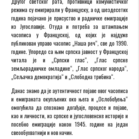
Другог светског рата, противници комунистичког
режима су емигрирали у Француску, а од шездесетих
година појачано је присуство и радничке емиграције
из Југославије. Отуда и потреба за штампањем
часописа у Француској, од којих је најдуже
публикован управо часопис „Наша реч“, све до 1990.
године. Упоредо са њим српска јавност у Француској
читала је и „Српски глас“, „Глас српске
земљорадничке омладине“, „Глас српског народа“,
„Сељачка демократија“ и „Слободна трибина“.
Данас знамо да је аутентичност појаве овог часописа
и емиграната окупљених око њега и „Ослобођења“
омогућила да спознамо догађаје, процесе и појаве,
као и личности, из српске и југословенске историје и
посебно емиграције након 1945. године на један
свеообухватнији и нов начин.