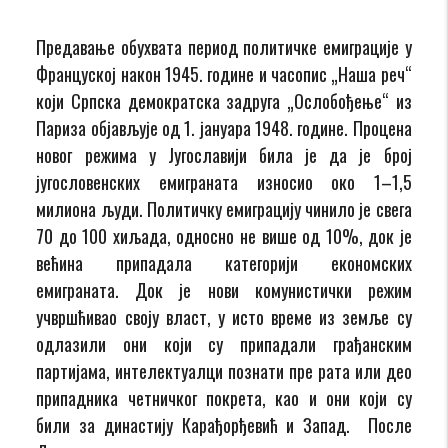
Предавање обухвата период политичке емиграције у
Француској након 1945. године и часопис „Наша реч“
који Српска демократска задруга „Ослобођење“ из
Париза објављује од 1. јануара 1948. године. Процена
новог режима у Југославији била је да је број
југословенских емиграната износио око 1–1,5
милиона људи. Политичку емиграцију чинило је свега
70 до 100 хиљада, односно не више од 10%, док је
већина припадала категорији економских
емиграната. Док је нови комунистички режим
учвршћивао своју власт, у исто време из земље су
одлазили они који су припадали грађанским
партијама, интелектуалци познати пре рата или део
припадника четничког покрета, као и они који су
били за династију Карађорђевић и Запад. После