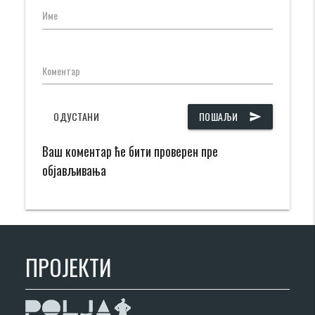
Име
Коментар
ОДУСТАНИ
ПОШАЉИ
send
Ваш коментар ће бити проверен пре
објављивања
ПРОЈЕКТИ