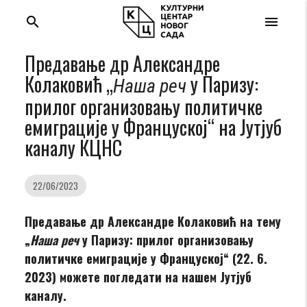
search
menu
Предавање др Александре
Колаковић „
у Паризу:
Наша реч
прилог организовању политичке
емиграције у Француској“ на Јутјуб
каналу КЦНС
22/06/2023
Предавање др Александре Колаковић на тему
„
Наша реч
у Паризу: прилог организовању
политичке емиграције у Француској“ (22. 6.
2023) можете погледати на нашем Јутјуб
каналу.