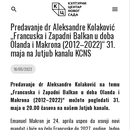
search
menu
Predavanje dr Aleksandre Kolaković
„Francuska i Zapadni Balkan u doba
Olanda i Makrona (2012–2022)“ 31.
maja na Jutjub kanalu KCNS
16/05/2022
Predavanje dr Aleksandre Kolaković na temu
„Francuska i Zapadni Balkan u doba Olanda i
Makrona (2012–2022)“ možete pogledati 31.
maja u 20.00 časova na našem Jutjub kanalu.
Emanuel Makron je 24. aprila uspeo da osvoji novi
mandat i biće na čelu Francuske do 2027. godine. Jedno