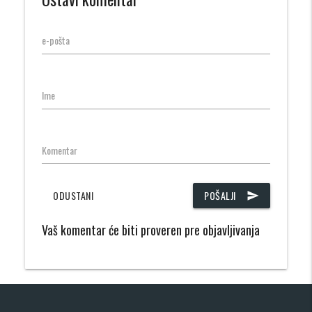
e-pošta
Ime
Komentar
ODUSTANI
POŠALJI
send
Vaš komentar će biti proveren pre objavljivanja