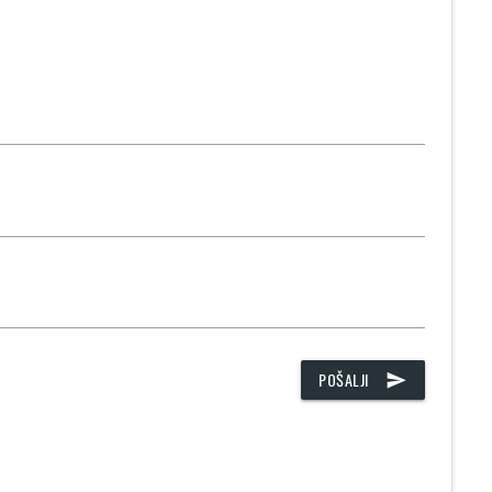
POŠALJI
send