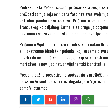
Pedeset peta
je šesnaesta sesija ser
Zelena debata
prošlosti zemlje koja ovih dana fascinira svet svojom
aktuelne pandemijske izazove. Pričamo o zemlji koj
francuskog kolonijalnog šarma, a za druge je potpuno
navikama i sa, za zapadne standarde, neprihvatljivim
Pričamo o Vijetnamu i o nizu ratnih sukoba nakon Drugog
ali i ekstremno ideoloških pobuda i koji su zamalo ovu 
doveli i do niza društvenih događaja koji su zatresli ce
meri stvorila novi, jedinstven vijetnamski identitet, al
Posebnu pažnju posvetićemo suočavanju s prošlošću, 
pa se može činiti da su ratna događanja u Vijetnamu 
same Vijetnamce.