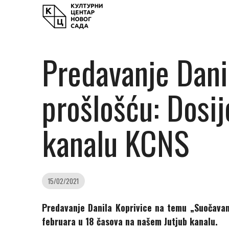
Predavanje Dani
prošlošću: Dosij
kanalu KCNS
15/02/2021
Predavanje Danila Koprivice na temu „Suočavanj
februara u 18 časova na našem Jutjub kanalu.