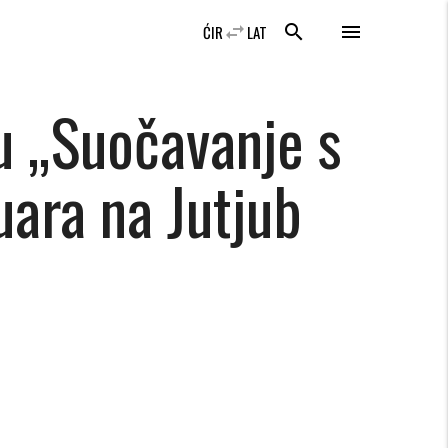
swap_horiz
search
menu
ĆIR
LAT
u „Suočavanje s
uara na Jutjub