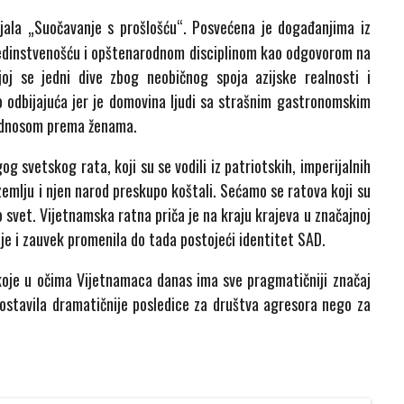
ijala „Suočavanje s prošlošću“. Posvećena je događanjima iz
 jedinstvenošću i opštenarodnom disciplinom kao odgovorom na
oj se jedni dive zbog neobičnog spoja azijske realnosti i
 odbijajuća jer je domovina ljudi sa strašnim gastronomskim
 odnosom prema ženama.
 svetskog rata, koji su se vodili iz patriotskih, imperijalnih
zemlju i njen narod preskupo koštali. Sećamo se ratova koji su
o svet. Vijetnamska ratna priča je na kraju krajeva u značajnoj
i je i zauvek promenila do tada postojeći identitet SAD.
koje u očima Vijetnamaca danas ima sve pragmatičniji značaj
ostavila dramatičnije posledice za društva agresora nego za