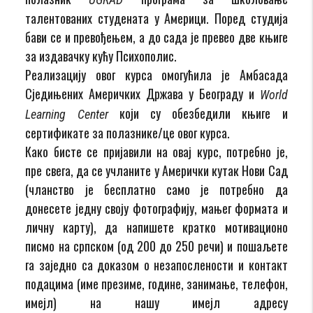
талентованих студената у Америци. Поред студија
бави се и превођењем, а до сада је превео две књиге
за издавачку кућу Психополис.
Реализацију овог курса омогућила је Амбасада
Сједињених Америчких Држава у Београду и
World
који су обезбедили књиге и
Learning Center
сертификате за полазнике/це овог курса.
Како бисте се пријавили на овај курс, потребно је,
пре свега, да се учланите у Амерички кутак Нови Сад
(чланство је бесплатно само је потребно да
донесете једну своју фотографију, мањег формата и
личну карту), да напишете кратко мотивационо
писмо на српском (од 200 до 250 речи) и пошаљете
га заједно са доказом о незапослености и контакт
подацима (име презиме, године, занимање, телефон,
имејл) на нашу имејл адресу