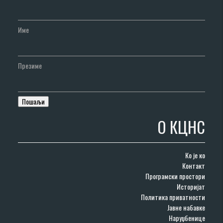
Име
Презиме
О КЦНС
Ко је ко
Контакт
Програмски простори
Историјат
Политика приватности
Јавне набавке
Наруџбенице