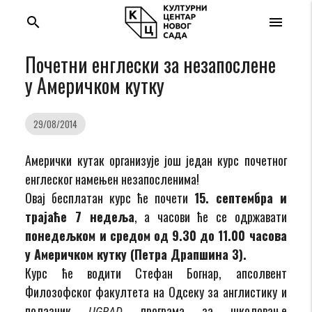
search
menu
Почетни енглески за незапослене
у Америчком кутку
29/08/2014
Амерички кутак организује још један курс почетног
енглеског намењен незапосленима!
Овај бесплатан курс ће почети
15. септембра и
трајаће 7 недеља
, а часови ће се одржавати
понедељком и средом од 9.30 до 11.00 часова
у Америчком кутку (Петра Драпшина 3).
Курс ће водити Стефан Богнар, апсолвент
Филозофског факултета на Одсеку за англистику и
полазник
програма за школовање
UGRAD