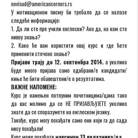
novisad@americancorners.rs
У мотивационом писму би требало да се налазе
следеће информације:
1. Да ли сте пре учили енглески? Ако да, на ком сте
нивоу знања?
2. Како ће вам користити овај курс и где ћете
применити стечено знање?
Пријаве трају до 12. септембра 2014.
а уколико
буде много пријава само одабрани/е кандидати/
киње ће бити обавештени/е о резултатима.
ВАЖНЕ НАПОМЕНЕ:
Курс је намењен потпуним почетницима/цама тако
да вас молимо да се НЕ ПРИЈАВЉУЈЕТЕ уколико
знате да се споразумете на енглеском језику.
Такође, курс могу похађати само они који га до сада
нису похађали!
Курс може похађати
максимум 13 полазника/ца
.