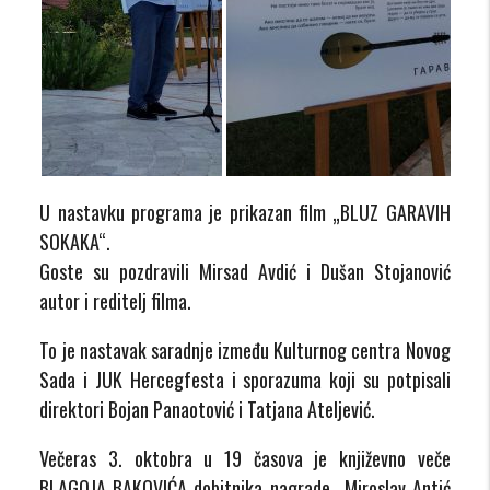
U nastavku programa je prikazan film „BLUZ GARAVIH
SOKAKA“.
Goste su pozdravili Mirsad Avdić i Dušan Stojanović
autor i reditelj filma.
To je nastavak saradnje između Kulturnog centra Novog
Sada i JUK Hercegfesta i sporazuma koji su potpisali
direktori Bojan Panaotović i Tatjana Ateljević.
Večeras 3. oktobra u 19 časova je književno veče
BLAGOJA BAKOVIĆA dobitnika nagrade „Miroslav Antić