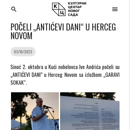
search
menu
POČELI „ANTIĆEVI DANI“ U HERCEG
NOVOM
03/10/2023
Sinoć 2. oktobra u Kući nobelovca Ive Andrića počeli su
„ANTIĆEVI DANI” u Herceg Novom sa izložbom „GARAVI
SOKAK“.