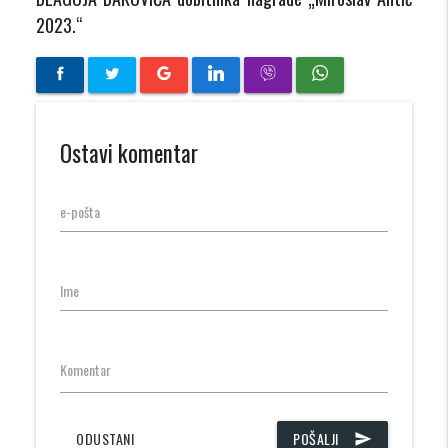
2023.“
Ostavi komentar
e-pošta
Ime
Komentar
ODUSTANI
POŠALJI
send