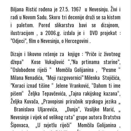
Biljana Ristić rođena je 27.5. 1967 u Nevesinju. Živi i
radi u Novom Sadu. Skoro tri decenije druži se sa kistom
i paletom. Pored slikarstva bavi se dizajnom,
ilustracijom , a 2006.g. izdala je i DVD projekat :
”Odjeci”, film o Nevesinju, o Hercegovini .
Dizajn i likovno rešenje za knjige : ”Priče iz životnog
džepa” Kose Vukajlović “,”Na prtinama starine”,
“Oslobođene riječi “ Momčila Golijanina , ”Pesme “
Milana Nenadića, ”Moji razgovornici” Milenka Stojičića,
”Koraci iznad tišine “ Jelene Vranković, “Dahom ti ime
pišem“ Željka Tepavčevića, „Tajna rakijskog kazana“,
Željka Kuvača, „Pravopisni priručnik srpskoga jezika „
Branislava Uljarevića, „Dunja“, Vasiljke Marić, „
Nevesinje i vijek od velikog rata“ grupe autora Bratstva
Šipovaca, „U svjetlu riječi“ Momčila Golijanina ,