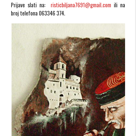
Prijave slati na:
risticbiljana7691@gmail.com
ili na
broj telefona 063346 374.