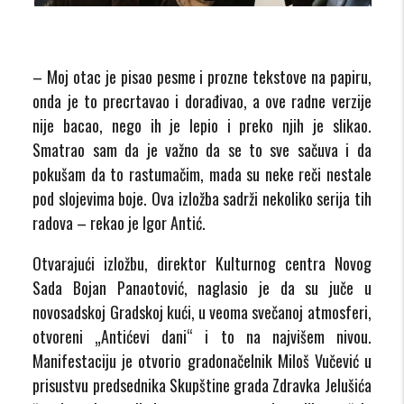
– Moj otac je pisao pesme i prozne tekstove na papiru,
onda je to precrtavao i dorađivao, a ove radne verzije
nije bacao, nego ih je lepio i preko njih je slikao.
Smatrao sam da je važno da se to sve sačuva i da
pokušam da to rastumačim, mada su neke reči nestale
pod slojevima boje. Ova izložba sadrži nekoliko serija tih
radova – rekao je Igor Antić.
Otvarajući izložbu, direktor Kulturnog centra Novog
Sada Bojan Panaotović, naglasio je da su juče u
novosadskoj Gradskoj kući, u veoma svečanoj atmosferi,
otvoreni „Antićevi dani“ i to na najvišem nivou.
Manifestaciju je otvorio gradonačelnik Miloš Vučević u
prisustvu predsednika Skupštine grada Zdravka Jelušića