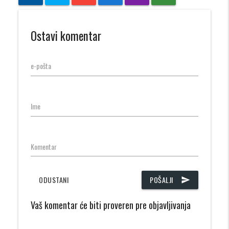
Ostavi komentar
e-pošta
Ime
Komentar
ODUSTANI
POŠALJI
send
Vaš komentar će biti proveren pre objavljivanja