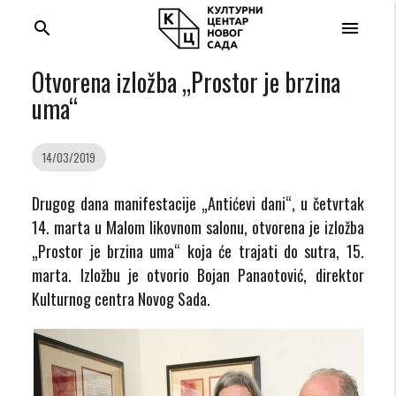
search
menu
Otvorena izložba „Prostor je brzina
uma“
14/03/2019
Drugog dana manifestacije „Antićevi dani“, u četvrtak
14. marta u Malom likovnom salonu, otvorena je izložba
„Prostor je brzina uma“ koja će trajati do sutra, 15.
marta. Izložbu je otvorio Bojan Panaotović, direktor
Kulturnog centra Novog Sada.