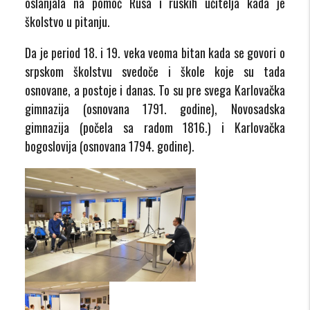
oslanjala na pomoć Rusa i ruskih učitelja kada je
školstvo u pitanju.
Da je period 18. i 19. veka veoma bitan kada se govori o
srpskom školstvu svedoče i škole koje su tada
osnovane, a postoje i danas. To su pre svega Karlovačka
gimnazija (osnovana 1791. godine), Novosadska
gimnazija (počela sa radom 1816.) i Karlovačka
bogoslovija (osnovana 1794. godine).