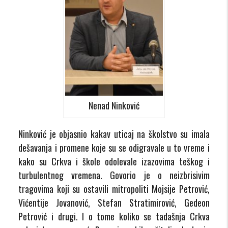
Nenad Ninković
Ninković je objasnio kakav uticaj na školstvo su imala
dešavanja i promene koje su se odigravale u to vreme i
kako su Crkva i škole odolevale izazovima teškog i
turbulentnog vremena. Govorio je o neizbrisivim
tragovima koji su ostavili mitropoliti Mojsije Petrović,
Vićentije Jovanović, Stefan Stratimirović, Gedeon
Petrović i drugi. I o tome koliko se tadašnja Crkva