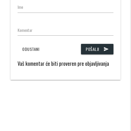
Ime
Komentar
ODUSTANI
POŠALJI
send
Vaš komentar će biti proveren pre objavljivanja