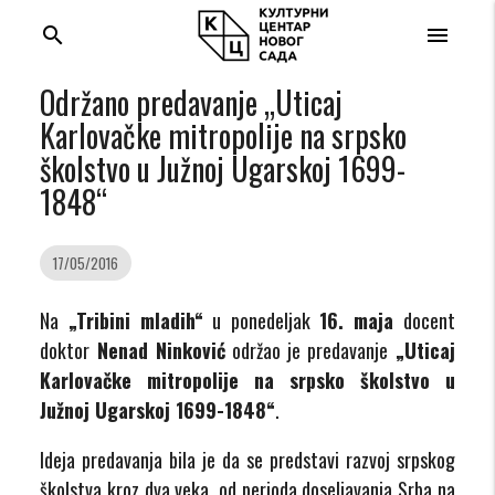
search
menu
Održano predavanje „Uticaj
Karlovačke mitropolije na srpsko
školstvo u Južnoj Ugarskoj 1699-
1848“
17/05/2016
Na
„Tribini mladih“
u ponedeljak
16. maja
docent
doktor
Nenad Ninković
održao je predavanje
„Uticaj
Karlovačke mitropolije na srpsko školstvo u
Južnoj Ugarskoj 1699-1848“
.
Ideja predavanja bila je da se predstavi razvoj srpskog
školstva kroz dva veka, od perioda doseljavanja Srba na