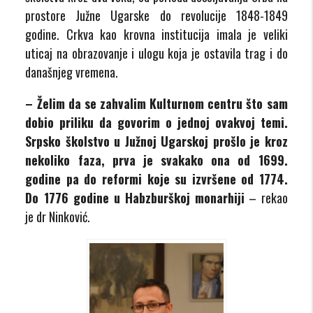
prostore Južne Ugarske do revolucije 1848-1849
godine. Crkva kao krovna institucija imala je veliki
uticaj na obrazovanje i ulogu koja je ostavila trag i do
današnjeg vremena.
– Želim da se zahvalim Kulturnom centru što sam
dobio priliku da govorim o jednoj ovakvoj temi.
Srpsko školstvo u Južnoj Ugarskoj prošlo je kroz
nekoliko faza, prva je svakako ona od 1699.
godine pa do reformi koje su izvršene od 1774.
Do 1776 godine u Habzburškoj monarhiji
– rekao
je dr Ninković.