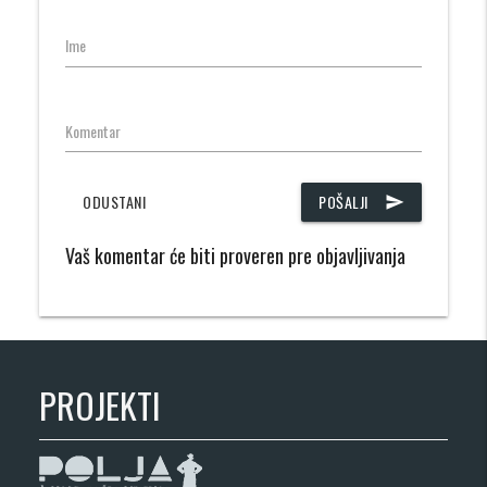
Ime
Komentar
ODUSTANI
POŠALJI
send
Vaš komentar će biti proveren pre objavljivanja
PROJEKTI