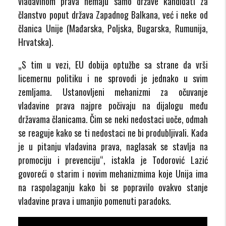
vladavinom prava nemaju samo države kandidati za
članstvo poput država Zapadnog Balkana, već i neke od
članica Unije (Mađarska, Poljska, Bugarska, Rumunija,
Hrvatska).
„S tim u vezi, EU dobija optužbe sa strane da vrši
licemernu politiku i ne sprovodi je jednako u svim
zemljama. Ustanovljeni mehanizmi za očuvanje
vladavine prava najpre počivaju na dijalogu među
državama članicama. Čim se neki nedostaci uoče, odmah
se reaguje kako se ti nedostaci ne bi produbljivali. Kada
je u pitanju vladavina prava, naglasak se stavlja na
promociju i prevenciju“, istakla je Todorović Lazić
govoreći o starim i novim mehanizmima koje Unija ima
na raspolaganju kako bi se popravilo ovakvo stanje
vladavine prava i umanjio pomenuti paradoks.