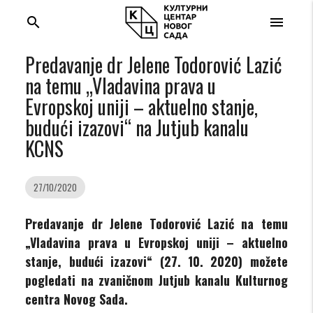
search
menu
Predavanje dr Jelene Todorović Lazić
na temu „Vladavina prava u
Evropskoj uniji – aktuelno stanje,
budući izazovi“ na Jutjub kanalu
KCNS
27/10/2020
Predavanje dr Jelene Todorović Lazić na temu
„Vladavina prava u Evropskoj uniji – aktuelno
stanje, budući izazovi“ (27. 10. 2020) možete
pogledati na zvaničnom Jutjub kanalu Kulturnog
centra Novog Sada.