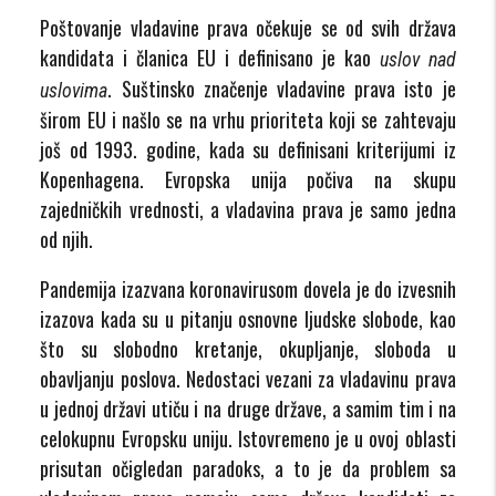
Poštovanje vladavine prava očekuje se od svih država
kandidata i članica EU i definisano je kao
uslov nad
. Suštinsko značenje vladavine prava isto je
uslovima
širom EU i našlo se na vrhu prioriteta koji se zahtevaju
još od 1993. godine, kada su definisani kriterijumi iz
Kopenhagena. Evropska unija počiva na skupu
zajedničkih vrednosti, a vladavina prava je samo jedna
od njih.
Pandemija izazvana koronavirusom dovela je do izvesnih
izazova kada su u pitanju osnovne ljudske slobode, kao
što su slobodno kretanje, okupljanje, sloboda u
obavljanju poslova. Nedostaci vezani za vladavinu prava
u jednoj državi utiču i na druge države, a samim tim i na
celokupnu Evropsku uniju. Istovremeno je u ovoj oblasti
prisutan očigledan paradoks, a to je da problem sa