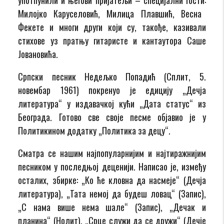
Милојко Каруселовић
, Милица Плавшић
,
Весна
Ф
екете
и многи други
који су
,
такође
,
казивали
стихове уз пратњу гитаристе и кантаутора Саше
Јовановића.
Српски песник
Недељко Попадић (Сплит, 5.
новембар 1961)
п
окренуо је едицију „Дечја
литература“ у издавачкој кући „Дата статус“ из
Београда. Готово све своје песме објавио је у
Политикином додатку „Политика за децу“.
Сматра се нашим најпопуларнијим и најтиражнијим
песником у последњој деценији.
Написао је, између
осталих
,
збирке:
„Ко ће кловна да насмеје“ (Дечја
литература), „Тата немој да будеш ловац“ (Запис),
„С нама више нема шале“ (Запис), „Дечак и
планина“ (Нолит), „Срце служи да се дружи“ (Дечје