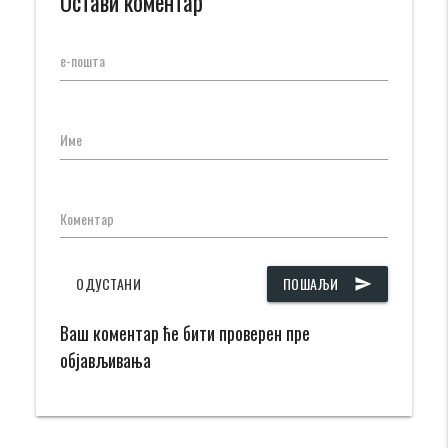
Остави коментар
е-пошта
Име
Коментар
ОДУСТАНИ
ПОШАЉИ
send
Ваш коментар ће бити проверен пре
објављивања