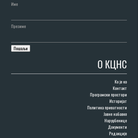
Име
Презиме
О КЦНС
Ко је ко
Контакт
Програмски простори
Историјат
Политика приватности
Јавне набавке
Наруџбенице
Документи
Редакције