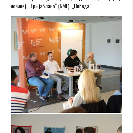
новине)
, „Три јаблана“ (БМГ), „Победа“…