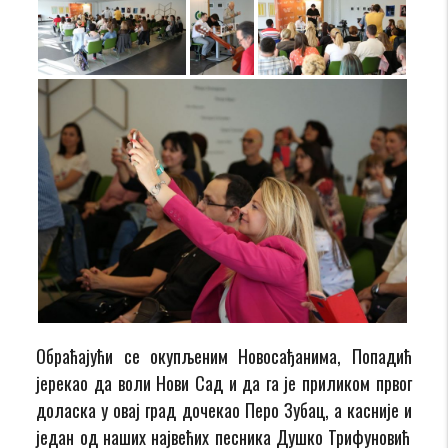
Обраћајући се окупљеним Новосађанима, Попадић
је
рекао да воли
Нови Сад
и да
га
је приликом првог
доласка у
овај град
дочекао Перо Зубац,
а касније и
један од наших највећих песника Душко Трифуновић