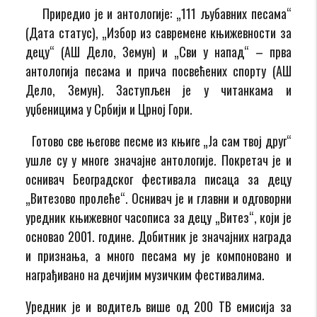
Приредио је и антологије: „111 љубавних песама“
(Дата статус), „Избор из савремене књижевности за
децу“ (АШ Дело, Земун) и „Сви у напад“ – прва
антологија песама и прича посвећених спорту (АШ
Дело, Земун). Заступљен је у читанкама и
уџбеницима у Србији и Црној Гори.
Готово све његове песме из књиге „Ја сам твој друг“
ушле су у многе значајне антологије. Покретач је и
оснивач Београдског фестивала писаца за децу
„Витезово пролеће“. Оснивач је и главни и одговорни
уредник књижевног часописа за децу „Витез“
,
који је
основао 2001. године. Добитник је значајних награда
и признања, а много песама му је компоновано и
награђивано на дечијим музичким фестивалима.
Уредник је и водитељ више од 200 ТВ емисија за