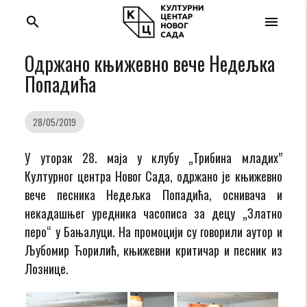
search
menu
Одржано књижевно вече Недељка
Попадића
28/05/2019
У
уторак 28
. маја у клубу „Трибина млaдих”
Културног центра Новог Сада, одржано је к
њижевно
вече
песника Недељка Попадића
,
оснивач
а
и
некадашњег уредник
а
часописа за децу „Златно
перо“ у Бањалуци.
На промоцији су говорили аутор и
Љубоми
р Ћ
орилић, књижевни критичар и песник из
Лознице.