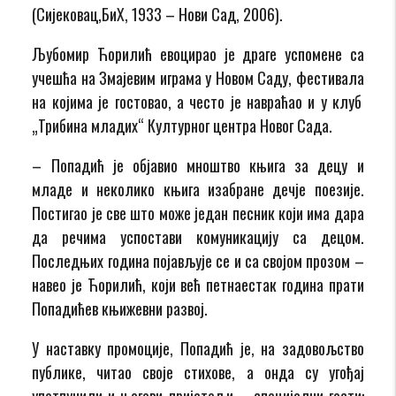
(Сијековац,
БиХ,
1933 – Нови Сад,
2006).
Љубомир Ћорилић евоцирао је драге успомене са
учешћа на Змајевим играм
а
у Новом Саду
, фестивала
на кој
и
м
а
је гостовао,
а често
је навраћао и у
к
луб
„
Трибина младих
“
Културног центра Новог Сада.
–
Попадић је објавио мноштво књига за децу
и
младе и неколико књига иза
бране дечје поезије.
П
остигао
је
све што може један песник који има дара
да
речима
успостави комуникацију са децом.
Последњих година појављује се и са својом прозом
–
навео је Ћорилић
,
који већ петнаестак година прати
Попадићев књижевни развој.
У наставку промоције
,
Попадић је
,
на задовољство
публике
,
читао своје стихове,
а онда су угођај
употпунили и његови пријатељи – специјални гости
: