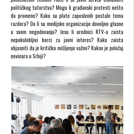
političkog tutorstva? Mogu li građanski protesti nešto
da promene? Kako su plate zaposlenih postale tema
razdora? Da li su medijske organizacije dovoljno glasne
u svom negodovanju? Jesu li urednici RTV-a zaista
nepokolebljivi borci za javni interes? Kako zaista
objasniti da je kritičko mišljenje važno? Kakav je položaj
novinara u Srbiji?