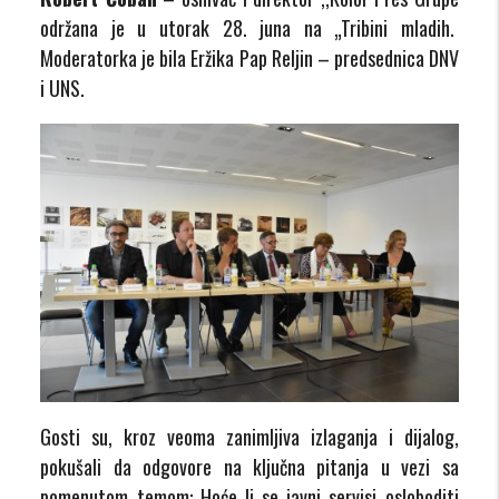
održana je u utorak 28. juna na „Tribini mladih.
Moderatorka je bila Eržika Pap Reljin – predsednica DNV
i UNS.
Gosti su, kroz veoma zanimljiva izlaganja i dijalog,
pokušali da odgovore na ključna pitanja u vezi sa
pomenutom temom: Hoće li se javni servisi osloboditi