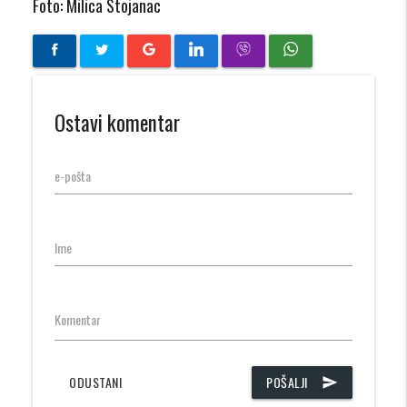
Foto: Milica Stojanac
Ostavi komentar
e-pošta
Ime
Komentar
ODUSTANI
POŠALJI
send