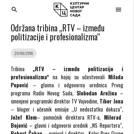
search
menu
Održana tribina „RTV – između
politizacije i profesionalizma“
29/06/2016
Tribina
„RTV – između politizacije i
profesionalizma“
na kojoj su učestvovali
Milada
Popović
– glavna i odgovorna urednica Prvog
programa Radio Novog Sada,
Slobodan Arežina
–
smenjeni programski direktor TV Vojvodine,
Tibor Jona
– bloger i učesnik emisije ,,U nedostatku dokaza“,
Jožef Klem
– pomoćnik direktora RTV-a,
Milorad
Bojović
– glavni i odgovorni urednik ,,NS Reportera“,
Robert Čoban
– osnivač i direktor ,,Kolor Pres Grupe