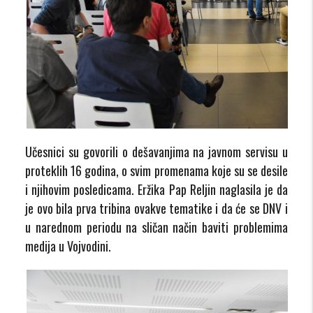
Učesnici su govorili o dešavanjima na javnom servisu u
proteklih 16 godina, o svim promenama koje su se desile
i njihovim posledicama. Eržika Pap Reljin naglasila je da
je ovo bila prva tribina ovakve tematike i da će se DNV i
u narednom periodu na sličan način baviti problemima
medija u Vojvodini.