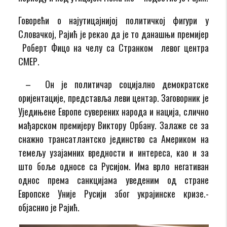
Говорећи о најутицајнијој политичкој фигури у
Словачкој, Рајић је рекао да је то данашњи премијер
Роберт Фицо на челу са Странком левог центра
СМЕР.
– Он је политичар социјално демократске
оријентације, представља леви центар. Заговорник је
Уједињене Европе суверених народа и нација, слично
мађарском премијеру Виктору Орбану. Залаже се за
снажно трансатлантско јединство са Америком на
темељу узајамних вредности и интереса, као и за
што боље односе са Русијом. Има врло негативан
однос према санкцијама уведеним од стране
Европске Уније Русији због украјинске кризе.-
објаснио је Рајић.