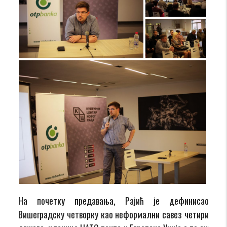
На почетку предавања, Рајић је дефинисао
Вишеградску четворку као неформални савез четири