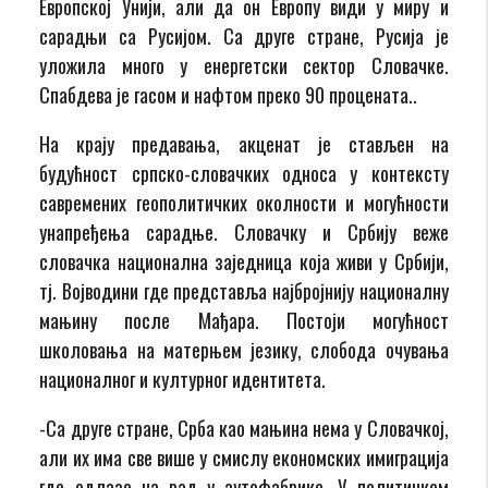
Европској Унији, али да он Европу види у миру и
сарадњи са Русијом. Са друге стране, Русија је
уложила много у енергетски сектор Словачке.
Спабдева је гасом и нафтом преко 90 процената..
На крају предавања, акценат је стављен на
будућност српско-словачких односа у контексту
савремених геополитичких околности и могућности
унапређења сарадње. Словачку и Србију веже
словачка национална заједница која живи у Србији,
тј. Војводини где представља најбројнију националну
мањину после Мађара. Постоји могућност
школовања на матерњем језику, слобода очувања
националног и културног идентитета.
-Са друге стране, Срба као мањина нема у Словачкој,
али их има све више у смислу економских имиграција
где одлазе на рад у аутофабрике. У политичком