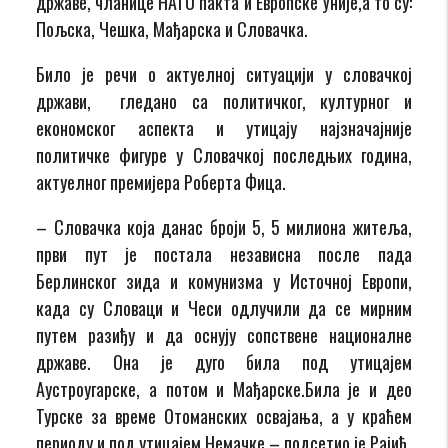
државе, чланице НАТО пакта и Европске Уније,а то су:
Пољска, Чешка, Мађарска и Словачка.
Било је речи о актуелној ситуацији у словачкој
држави, гледано са политичког, културног и
економског аспекта и утицају најзначајније
политичке фигуре у Словачкој последњих година,
актуелног премијера Роберта Фица.
– Словачка која данас броји 5, 5 милиона житеља,
први пут је постала независна после пада
Берлинског зида и комунизма у Источној Европи,
када су Словаци и Чеси одлучили да се мирним
путем разиђу и да оснују сопствене националне
државе. Она је дуго била под утицајем
Аустроугарске, а потом и Мађарске.Била је и део
Турске за време Отоманских освајања, а у краћем
периоду и под утицајем Немачке – подсетио је Рајић.