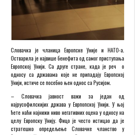
Словачка је чланица Европске Уније и НАТО-а.
Остварила је највише бенефита од самог приступања
Европској Унији. Са друге стране, када је реч о
односу са државама које не припадају Европској
Унији, истиче се посебно њен однос са Русијом.
– Словачка јавност важи за један од
најрусофилскијих држава у Еврпопској Унији. У њој
ћете наћи најнижи ниво негативних оцена у односу на
целу Европску Унију. Фицо је често истицао да је
стратешко опредељење Словачке чланство у