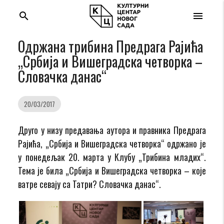
search
menu
Одржана трибина Предрага Рајића
„Србија и Вишеградска четворка –
Словачка данас“
20/03/2017
Друго у низу предавања аутора и правника Предрага
Рајића, „Србија и Вишеградска четворка“ одржано је
у понедељак 20. марта у Клубу „Трибина младих“.
Тема је била „Србија и Вишеградска четворка – које
ватре севају са Татри? Словачка данас“.