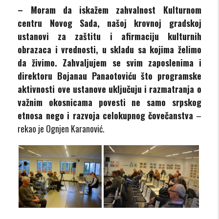
– Moram da iskažem zahvalnost Kulturnom
centru Novog Sada, našoj krovnoj gradskoj
ustanovi za zaštitu i afirmaciju kulturnih
obrazaca i vrednosti, u skladu sa kojima želimo
da živimo. Zahvaljujem se svim zaposlenima i
direktoru Bojanau Panaotoviću što programske
aktivnosti ove ustanove uključuju i razmatranja o
važnim okosnicama povesti ne samo srpskog
etnosa nego i razvoja celokupnog čovečanstva
–
rekao je Ognjen Karanović.