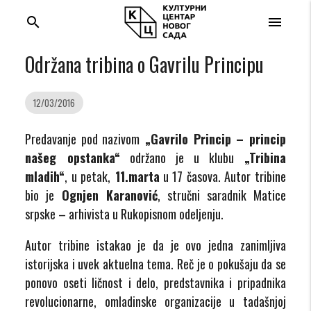
search
menu
Održana tribina o Gavrilu Principu
12/03/2016
Predavanje pod nazivom
„Gavrilo Princip – princip
našeg opstanka“
održano je u klubu
„Tribina
mladih“
, u petak,
11.marta
u 17 časova. Autor tribine
bio je
Ognjen Karanović
, stručni saradnik Matice
srpske – arhivista u Rukopisnom odeljenju.
Autor tribine istakao je da je ovo jedna zanimljiva
istorijska i uvek aktuelna tema. Reč je o pokušaju da se
ponovo oseti ličnost i delo, predstavnika i pripadnika
revolucionarne, omladinske organizacije u tadašnjoj