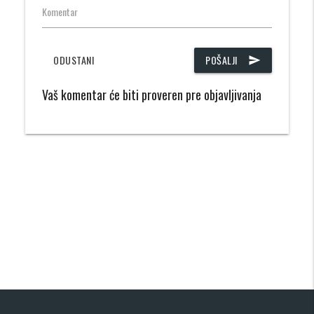
Komentar
ODUSTANI
POŠALJI
send
Vaš komentar će biti proveren pre objavljivanja