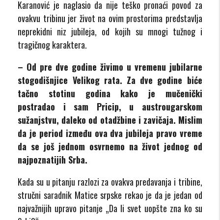
Karanović je naglasio da nije teško pronaći povod za
ovakvu tribinu jer život na ovim prostorima predstavlja
neprekidni niz jubileja, od kojih su mnogi tužnog i
tragičnog karaktera.
– Od pre dve godine živimo u vremenu jubilarne
stogodišnjice Velikog rata. Za dve godine biće
tačno stotinu godina kako je mučenički
postradao i sam Pricip, u austrougarskom
sužanjstvu, daleko od otadžbine i zavičaja. Mislim
da je period između ova dva jubileja pravo vreme
da se još jednom osvrnemo na život jednog od
najpoznatijih Srba.
Kada su u pitanju razlozi za ovakva predavanja i tribine,
stručni saradnik Matice srpske rekao je da je jedan od
najvažnijih upravo pitanje „Da li svet uopšte zna ko su