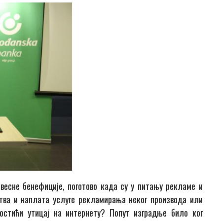
звесне бенефиције, поготово кад
а
су у питању ре
кламе и
тва
и наплата услуге рекламирања неког производа
или
остићи у
тицај на интернету
?
Попут изградње било ког