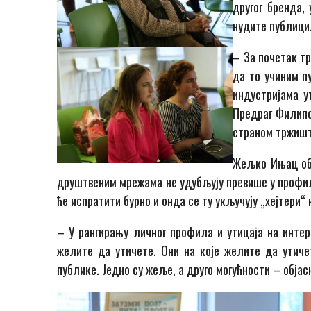
другог бренда, 
нудите публици
–
За почетак т
да то учиним п
индустријама у
Предраг Филип
страном тржиш
Жељко Ињац об
друштвеним мрежама не удубљују
превише
у профи
ће испрат
ити
бурно и онда се ту укључују „хејтери“ 
–
У рангирању личног профила и утицаја на интер
желите да утичете.
О
ни на које желите да утиче
публике
.
Ј
едно су жеље
,
а друго могућности – објас