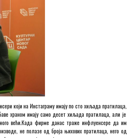
нсери који
на Инстаграму
имају по сто хиљада пратилаца
,
баве храном имају
само
десет
хиљ
ада пратилаца, али је
ного већи.
Када фирме данас траже инфлуенсере да им
оизводе, не полазе од броја
њихових
пратилаца
,
него од