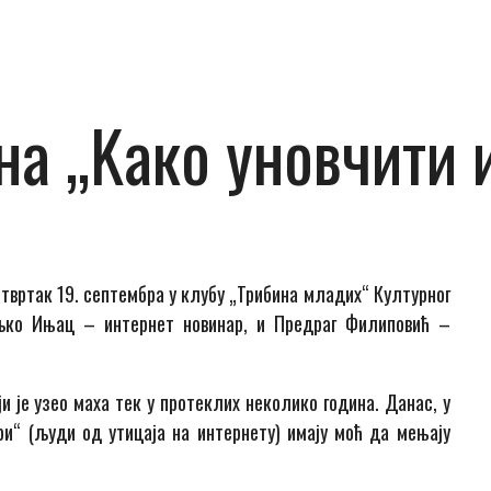
на „Kако уновчити
етвртак
19. септембра у клубу „Трибина младих“ Културног
ко Ињац – интернет новинар
,
и Предраг Филиповић –
ји је узео маха тек у протеклих неколико година. Данас, у
ри
“
(
људи од утицаја на интернету
)
имају моћ да мењају