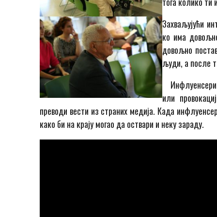
тога колико ти 
Захваљујући ин
ко има довољн
довољно постав
људи, а
после
т
Инфлуенсери м
или провокаци
преводи вести из страних медија
.
Када инфлуенсер 
како би на крају могао да
оствари
и неку зараду.