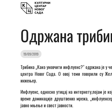
Одржана триби
19/09/2019
Трибина
„Kако уновчити инфлуенс?“
одржана
је
у ч
центра Новог Сада.
О
овој теми говори
ли су
Жељ
инжењер.
Инфлуенс, односно утицај на интернету
,
појам
je
ко
време доминације друштвених мрежа
,
„
инфлуенсе
јавно мњење и свест јавности.