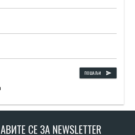
ПОШАЉИ
send
а
АВИТЕ СЕ ЗА NEWSLETTER