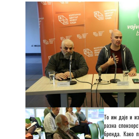
То им даје и и
разна спонзорс
бренда.
Како
п