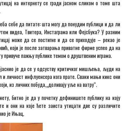
утицај на ин
тернету се гради јасном сликом
о томе шта
.
реба себе да питате
:
шта могу да понудим публици и да ли
утем видеа,
T
витера,
Инстаграма или Ф
ејсбука
? У разним
тицај може да се постигне и да се приходује – рекао је
овић
,
који је после затварања
приватне фирм
е успео да на
ту
привуче пажњу публике темом о друштвеним играма.
јаснио
је
да
се
у одсуству критичког мишљења, људи на
л и личност инфлуенсера кога прате.
Сваки мањи кикс они
који
,
из личних побуда
,
„доливају
уље на ватру“.
нету,
битно
је
да у по
четку дефинишете публику
на коју
те и они на које ћете заиста ути
цати
две
су
различите
нио је Ињац.