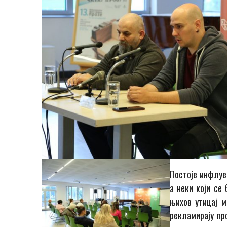
Постоје инфлуе
а неки који се 
њихов утицај м
рекламирају пр