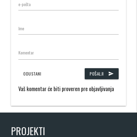
e-pošta
Ime
Komentar
ODUSTANI
POŠALJI
send
Vaš komentar će biti proveren pre objavljivanja
PROJEKTI