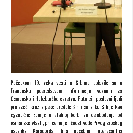
Početkom 19. veka vesti o Srbima dolazile su u
Francusku posredstvom informacija vezanih za
Osmansko i Habzburško carstvo. Putnici i poslovni ljudi
prolazeći kroz srpske predele širili su sliku Srbije kao
egzotične zemlje u stalnoj borbi za oslobođenje od
osmanske vlasti, pri čemu je ličnost vođe Prvog srpskog
ustanka Karađorđa, bila posebno interesantna