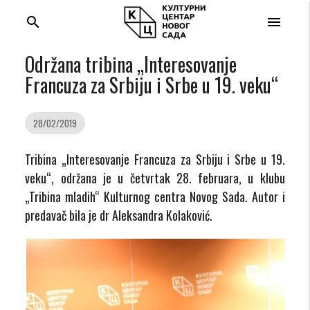
search
menu
Održana tribina „Interesovanje
Francuza za Srbiju i Srbe u 19. veku“
28/02/2019
Tribina „Interesovanje Francuza za Srbiju i Srbe u 19.
veku“, održana je u četvrtak 28. februara, u klubu
„Tribina mladih“ Kulturnog centra Novog Sada. Autor i
predavač bila je dr Aleksandra Kolaković.