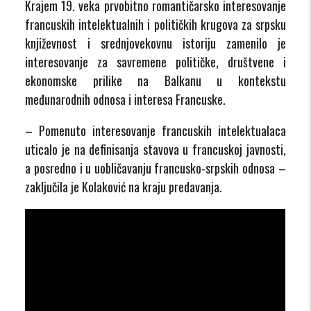
Krajem 19. veka prvobitno romantičarsko interesovanje
francuskih intelektualnih i političkih krugova za srpsku
književnost i srednjovekovnu istoriju zamenilo je
interesovanje za savremene političke, društvene i
ekonomske prilike na Balkanu u kontekstu
međunarodnih odnosa i interesa Francuske.
– Pomenuto interesovanje francuskih intelektualaca
uticalo je na definisanja stavova u francuskoj javnosti,
a posredno i u uobličavanju francusko-srpskih odnosa –
zaključila je Kolaković na kraju predavanja.