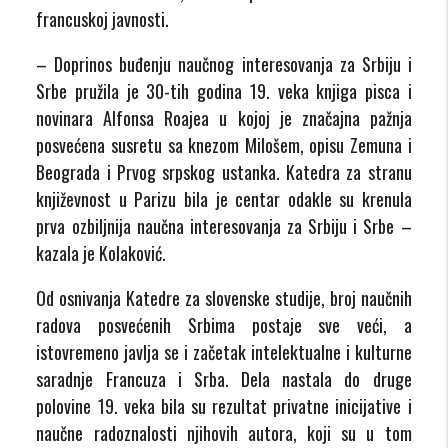
francuskoj javnosti.
– Doprinos buđenju naučnog interesovanja za Srbiju i
Srbe pružila je 30-tih godina 19. veka knjiga pisca i
novinara Alfonsa Roajea u kojoj je značajna pažnja
posvećena susretu sa knezom Milošem, opisu Zemuna i
Beograda i Prvog srpskog ustanka. Katedra za stranu
književnost u Parizu bila je centar odakle su krenula
prva ozbiljnija naučna interesovanja za Srbiju i Srbe –
kazala je Kolaković.
Od osnivanja Katedre za slovenske studije, broj naučnih
radova posvećenih Srbima postaje sve veći, a
istovremeno javlja se i začetak intelektualne i kulturne
saradnje Francuza i Srba. Dela nastala do druge
polovine 19. veka bila su rezultat privatne inicijative i
naučne radoznalosti njihovih autora, koji su u tom