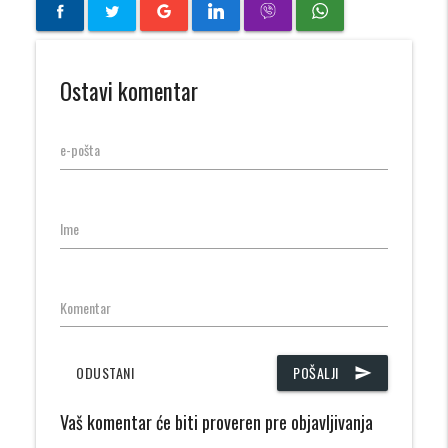
Ostavi komentar
e-pošta
Ime
Komentar
ODUSTANI
POŠALJI
send
Vaš komentar će biti proveren pre objavljivanja