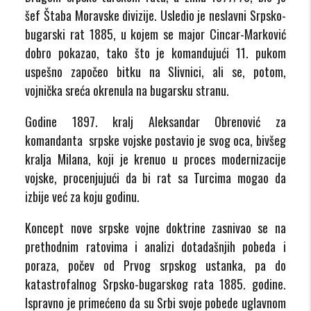
šef Štaba Moravske divizije. Usledio je neslavni Srpsko-
bugarski rat 1885, u kojem se major Cincar-Marković
dobro pokazao, tako što je komandujući 11. pukom
uspešno započeo bitku na Slivnici, ali se, potom,
vojnička sreća okrenula na bugarsku stranu.
Godine 1897. kralj Aleksandar Obrenović za
komandanta srpske vojske postavio je svog oca, bivšeg
kralja Milana, koji je krenuo u proces modernizacije
vojske, procenjujući da bi rat sa Turcima mogao da
izbije već za koju godinu.
Koncept nove srpske vojne doktrine zasnivao se na
prethodnim ratovima i analizi dotadašnjih pobeda i
poraza, počev od Prvog srpskog ustanka, pa do
katastrofalnog Srpsko-bugarskog rata 1885. godine.
Ispravno je primećeno da su Srbi svoje pobede uglavnom