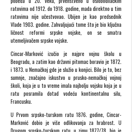
pobeda u 20. veku, prvenstveno u oslobodilačkim
ratovima od 1912. do 1918. godine, mada direktno u tim
ratovima nije učestvovao. Ubijen je kao predsednik
Vlade 1903. godine. Zahvaljujući tome što je bio ključna
ličnost reformi srpske vojske, on se smatra
utemeljivačem srpske vojske.
Cincar-Marković izučio je najpre vojnu školu u
Beogradu, a zatim kao državni pitomac boravio je 1872.
i 1873. u Nemačkoj gde je služio u konjici. Bilo je to, bez
sumnje, značajno iskustvo u prusko-nemačkoj vojnoj
školi, koja je u to vreme imala najbolju vojsku koja je u
ratu posramila dotad vodeću kontinentalnu silu,
Francusku.
U Prvom srpsko-turskom ratu 1876. godine, Cincar-
Marković dobio je više odlikovanja za hrabrost. U
Drugom srpsko-turskom ratu, u zimu 1877/78, bio je