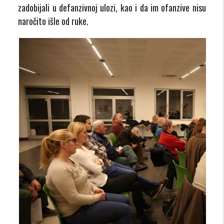
zadobijali u defanzivnoj ulozi, kao i da im ofanzive nisu
naročito išle od ruke.