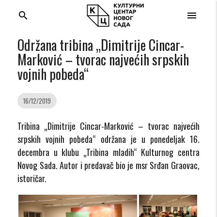
search
menu
Održana tribina „Dimitrije Cincar-
Marković – tvorac najvećih srpskih
vojnih pobeda“
16/12/2019
Tribina „Dimitrije Cincar-Marković – tvorac najvećih
srpskih vojnih pobeda“ održana je u ponedeljak 16.
decembra u klubu „Tribina mladih“ Kulturnog centra
Novog Sada. Autor i predavač bio je msr Srđan Graovac,
istoričar.