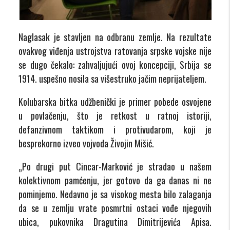
Naglasak je stavljen na odbranu zemlje. Na rezultate
ovakvog viđenja ustrojstva ratovanja srpske vojske nije
se dugo čekalo: zahvaljujući ovoj koncepciji, Srbija se
1914. uspešno nosila sa višestruko jačim neprijateljem.
Kolubarska bitka udžbenički je primer pobede osvojene
u povlačenju, što je retkost u ratnoj istoriji,
defanzivnom taktikom i protivudarom, koji je
besprekorno izveo vojvoda Živojin Mišić.
„Po drugi put Cincar-Marković je stradao u našem
kolektivnom pamćenju, jer gotovo da ga danas ni ne
pominjemo. Nedavno je sa visokog mesta bilo zalaganja
da se u zemlju vrate posmrtni ostaci vođe njegovih
ubica, pukovnika Dragutina Dimitrijevića Apisa.