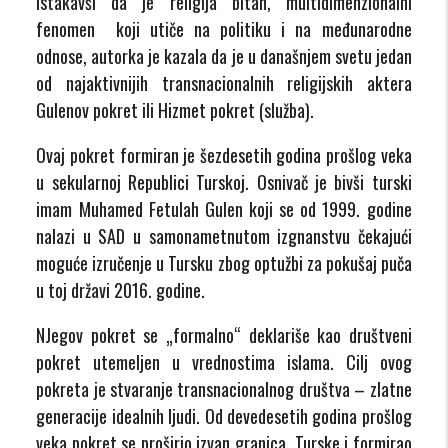
Istakavši da je religija bitan, multidimenzionalni
fenomen koji utiče na politiku i na međunarodne
odnose, autorka je kazala da je u današnjem svetu jedan
od najaktivnijih transnacionalnih religijskih aktera
Gulenov pokret ili Hizmet pokret (služba).
Ovaj pokret formiran je šezdesetih godina prošlog veka
u sekularnoj Republici Turskoj. Osnivač je bivši turski
imam Muhamed Fetulah Gulen koji se od 1999. godine
nalazi u SAD u samonametnutom izgnanstvu čekajući
moguće izručenje u Tursku zbog optužbi za pokušaj puča
u toj državi 2016. godine.
NJegov pokret se „formalno“ deklariše kao društveni
pokret utemeljen u vrednostima islama. Cilj ovog
pokreta je stvaranje transnacionalnog društva – zlatne
generacije idealnih ljudi. Od devedesetih godina prošlog
veka pokret se proširio izvan granica Turske i formirao