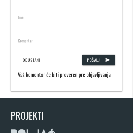
Ime
Komentar
ODUSTANI
POŠALJI
send
Vaš komentar će biti proveren pre objavljivanja
PROJEKTI