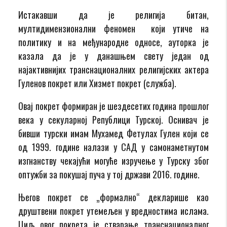
Истакавши да је религија битан,
мултидимензионални феномен који утиче на
политику и на међународне односе, ауторка је
казала да је у данашњем свету један од
најактивнијих транснационалних религијских актера
Гуленов покрет или Хизмет покрет (служба).
Овај покрет формиран је шездесетих година прошлог
века у секуларној Републици Турској. Оснивач је
бивши турски имам Мухамед Фетулах Гулен који се
од 1999. године налази у САД у самонаметнутом
изгнанству чекајући могуће изручење у Турску због
оптужби за покушај пуча у тој држави 2016. године.
Његов покрет се „формално“ декларише као
друштвени покрет утемељен у вредностима ислама.
Циљ овог покрета је стварање транснационалног