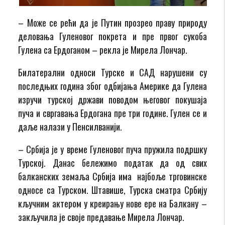
– Може се рећи да је Путин прозрео праву природу
деловања Гуленовог покрета и пре првог сукоба
Гулена са Ердоганом – рекла је Мирела Лончар.
Билатерални односи Турске и САД нарушени су
последњих година због одбијања Америке да Гулена
изручи турској држави поводом његовог покушаја
пуча и свргавања Ердогана пре три године. Гулен се и
даље налази у Пенсилванији.
– Србија је у време Гуленовог пуча пружила подршку
Турској. Данас бележимо податак да од свих
балканских земаља Србија има најбоље трговинске
односе са Турском. Штавише, Турска сматра Србију
кључним актером у креирању нове ере на Балкану –
закључила је своје предавање Мирела Лончар.