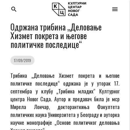
search
menu
Одржана трибина „Деловање
Хизмет покрета и његове
политичке последице“
17/09/2019
Tрибина „Деловање Хизмет покрета и његове
политичке последице“ одржана је у уторак 17.
септембра у клубу „Трибина младих“ Културног
центра Новог Сада. Аутор и предавач била је мср
Мирела Лончар, докторанткиња Факултета
политичких наука Универзитета у Београду и ауторка
научне монографије „Основе политичког деловања