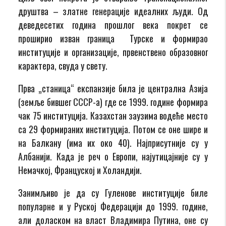
друштва – златне генерације идеалних људи. Од
деведесетих година прошлог века покрет се
проширио изван граница Турске и формирао
институције и организације, првенствено образовног
карактера, свуда у свету.
Прва „станица“ експанзије била је централна Азија
(земље бившег СССР-а) где се 1999. године формира
чак 75 институција. Казахстан заузима водеће место
са 29 формираних институција. Потом се оне шире и
на Балкану (има их око 40). Најприсутније су у
Албанији. Када је реч о Европи, најутицајније су у
Немачкој, Француској и Холандији.
Занимљиво је да су Гуленове институције биле
популарне и у Руској Федерацији до 1999. године,
али доласком на власт Владимира Путина, оне су