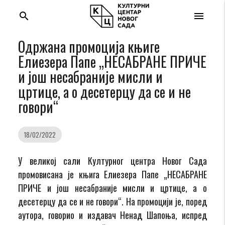
search
menu
Одржана промоција књиге
Елиезера Папе „НЕСАБРАНЕ ПРИЧЕ
и још несабраније мисли и
цртице, а о десетерцу да се и не
говори“
18/02/2022
У великој сали Културног центра Новог Сада
промовисана је књига Елиезера Папе „НЕСАБРАНЕ
ПРИЧЕ и још несабраније мисли и цртице, а о
десетерцу да се и не говори“. На промоцији је, поред
аутора, говорио и издавач Ненад Шапоња, испред