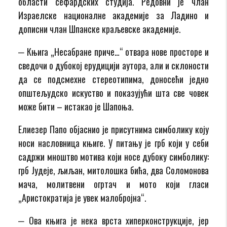
области сефардских студија. Редовни је члан
Израелске националне академије за Ладино и
дописни члан Шпанске краљевске академије.
‒ Књига „Несабране приче…“ отвара нове просторе и
сведочи о дубокој ерудицији аутора, али и склоности
да се подсмехне стереотипима, доносећи једно
општељудско искуство и показујући шта све човек
може бити – истакао је Шапоња.
Елиезер Папо објаснио је присутнима симболику коју
носи насловница књиге. У питању је грб који у себи
садржи мноштво мотива који носе дубоку симболику:
грб Јудеје, љиљан, митолошка бића, два Соломонова
мача, молитвени огртач и мото који гласи
„Аристократија је увек малобројна“.
‒ Ова књига је нека врста хиперконструкције, јер