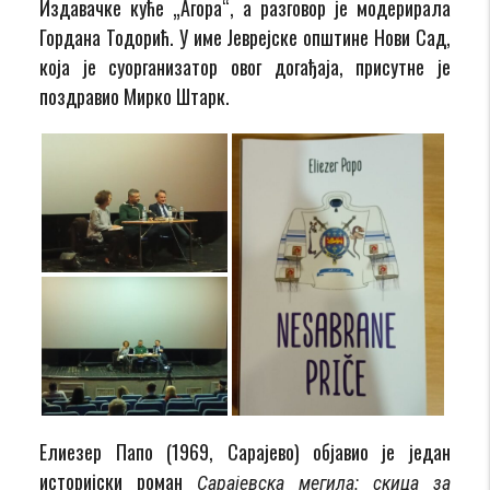
Издавачке куће „Агора“, а разговор је модерирала
Гордана Тодорић. У име Јеврејске општине Нови Сад,
која је суорганизатор овог догађаја, присутне је
поздравио Мирко Штарк.
Елиезер Папо (1969, Сарајево) објавио је један
историјски роман
Сарајевска мегила: скица за