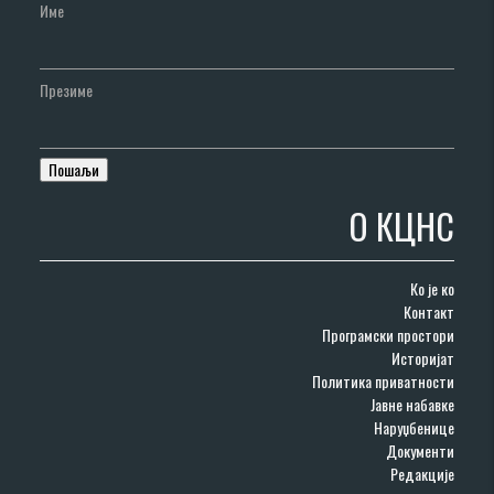
Име
Презиме
О КЦНС
Ко је ко
Контакт
Програмски простори
Историјат
Политика приватности
Јавне набавке
Наруџбенице
Документи
Редакције