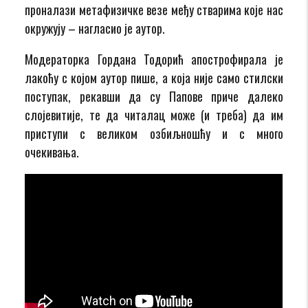
проналази метафизичке везе међу стварима које нас
окружују – нагласио је аутор.
Модераторка Гордана Тодорић апострофирала је
лакоћу с којом аутор пише, а која није само стилски
поступак, рекавши да су Папове приче далеко
слојевитије, те да читалац може (и треба) да им
приступи с великом озбиљношћу и с много
очекивања.