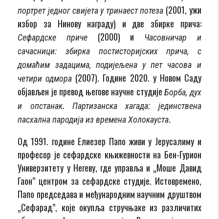
(2001, ужи
портрет једног свијета у тринаест потеза
избор за Нинову награду) и две збирке прича:
(2000) и
Сефардске приче
Часовничар и
сачасници: збирка постисторијских прича, с
домаћим задацима, подијељена у пет часова и
(2007). Године 2020. у Новом Саду
четири одмора
објављен је превод његове научне студије
Борба, дух
.
и опстанак
Партизанска хагада: јединствена
.
пасхална пародија из времена Холокауста
Од 1991. године Елиезер Папо живи у Јерусалиму и
професор је сефардске књижевности на Бен-Гурион
Универзитету у Негеву, где управља и „Моше Давид
Гаон” центром за сефардске студије. Истовремено,
Папо председава и међународним научним друштвом
„Сефарад”, које окупља стручњаке из различитих