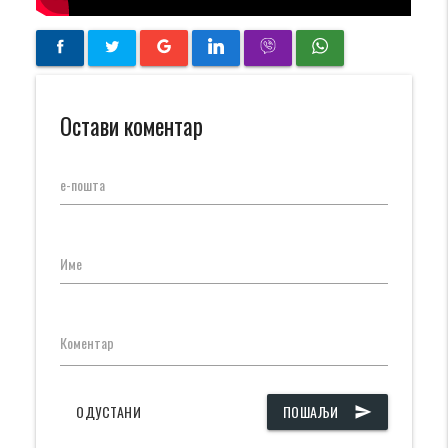
Остави коментар
е-пошта
Име
Коментар
ОДУСТАНИ
ПОШАЉИ
send