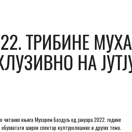
022. ТРИБИНЕ МУХ
ЛУЗИВНО НА ЈУТЈ
о читаних књига Мухарем Баздуљ од јануара 2022. године
 обухватати широк спектар културолошких и других тема.