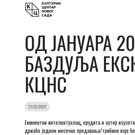
ОД ЈАНУАРА 2
БАЗДУЉА ЕКСК
КЦНС
27/12/2021
Еминентни интелектуалац, ерудита и аутор изузетн
држаће једном месечно предавања/трибине које ће