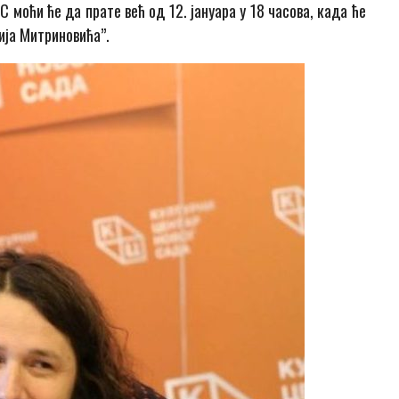
 моћи ће да прате већ од 12. јануара у 18 часова, када ће
ија Митриновића”.