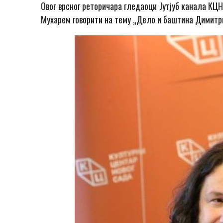
Овог врсног реторичара гледаоци Jутјуб канала КЦНС
Мухарем говорити на тему „Дело и баштина Димитр