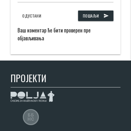
ОДУСТАНИ
ПОШАЉИ
send
Ваш коментар ће бити проверен пре
објављивања
ПРОЈЕКТИ