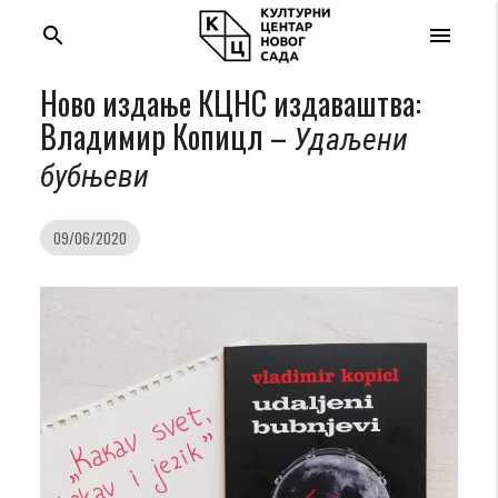
search
menu
Ново издање КЦНС издаваштва:
Владимир Копицл –
Удаљени
бубњеви
09/06/2020