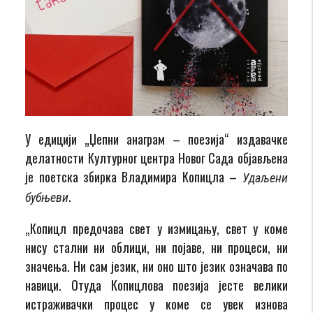
У едицији „Џепни анаграм – поезија“ издавачке
делатности Културног центра Новог Сада објављена
је поетска збирка Владимира Копицла –
Удаљени
.
бубњеви
„Копицл предочава свет у измицању, свет у коме
нису стални ни облици, ни појаве, ни процеси, ни
значења. Ни сам језик, ни оно што језик означава по
навици. Отуда Копицлова поезија јесте велики
истраживачки процес у коме се увек изнова