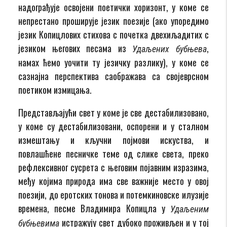
надограђује освојени поетички хоризонт, у коме се
непрестано проширује језик поезије (ако упоредимо
језик Копицлових стихова с почетка двехиљадитих с
језиком његових песама из
,
Удаљених бубњева
намах ћемо уочити ту језичку разлику), у коме се
сазнајна перспектива саображава са својеврсном
поетиком измицања.
Представљајући свет у коме је све дестабилизовано,
у коме су дестабилизовани, оспорени и у сталном
измештању и кључни појмови искуства, и
повлашћене песничке теме од слике света, преко
рефлексивног сусрета с његовим појавним изразима,
међу којима природа има све важније место у овој
поезији, до еротских тонова и потемкиновске илузије
времена, песме Владимира Копицла у
Удаљеним
истражују свет дубоко проживљен и у тој
бубњевима