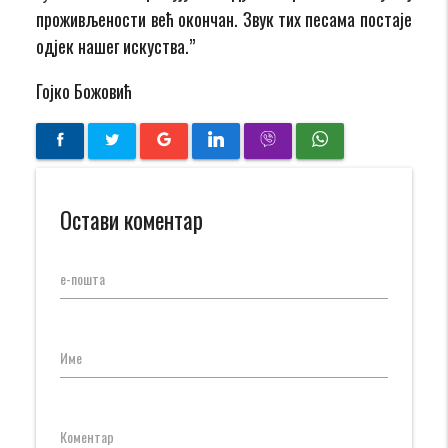
проживљености већ окончан. Звук тих песама постаје
одјек нашег искуства.”
Гојко Божовић
Остави коментар
е-пошта
Име
Коментар