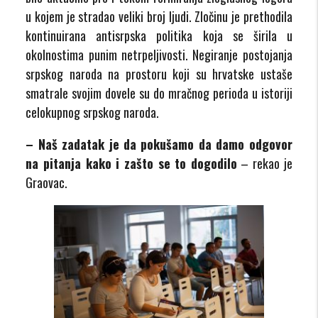
u kojem je stradao veliki broj ljudi. Zločinu je prethodila
kontinuirana antisrpska politika koja se širila u
okolnostima punim netrpeljivosti. Negiranje postojanja
srpskog naroda na prostoru koji su hrvatske ustaše
smatrale svojim dovele su do mračnog perioda u istoriji
celokupnog srpskog naroda.
– Naš zadatak je da pokušamo da damo odgovor
na pitanja kako i zašto se to dogodilo
– rekao je
Graovac.