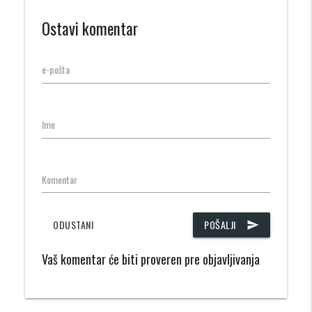
Ostavi komentar
e-pošta
Ime
Komentar
ODUSTANI
POŠALJI
send
Vaš komentar će biti proveren pre objavljivanja