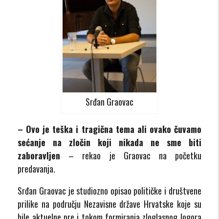
Srđan Graovac
– Ovo je teška i tragična tema ali ovako čuvamo
sećanje na zločin koji nikada ne sme biti
zaboravljen
– rekao je Graovac na početku
predavanja.
Srđan Graovac je studiozno opisao političke i društvene
prilike na području Nezavisne države Hrvatske koje su
bile aktuelne pre i tokom formiranja zloglasnog logora