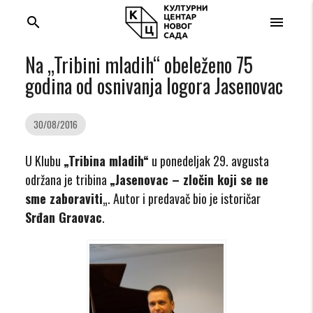
search
menu
Na „Tribini mladih“ obeleženo 75
godina od osnivanja logora Jasenovac
30/08/2016
U Klubu
„Tribina mladih“
u ponedeljak 29. avgusta
održana je tribina
„Jasenovac – zločin koji se ne
sme zaboraviti
„. Autor i predavač bio je istoričar
Srđan Graovac
.