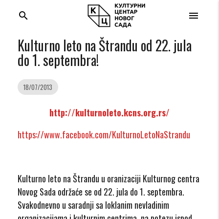
search
menu
Kulturno leto na Štrandu od 22. jula
do 1. septembra!
18/07/2013
http://kulturnoleto.kcns.org.rs/
https://www.facebook.com/KulturnoLetoNaStrandu
Kulturno leto na Štrandu u oranizaciji Kulturnog centra
Novog Sada održaće se od 22. jula do 1. septembra.
Svakodnevno u saradnji sa loklanim nevladinim
organizacijama i kulturnim centrima, na potezu ispod