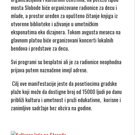
mosta Slobode biće organizovane radionice za decu i
mlade, a prostor uređen za opušteno čitanje knjiga iz
otvorene biblioteke i uživanje u umetničkim
eksponatima eko dizajnera. Tokom avgusta meseca na
glavnom platou biće organizovani koncerti lokalnih
bendova i predstave za decu.
Svi programi su besplatni ali je za radionice neophodna
prijava putem naznačene imejl adrese.
Cilj ove manifestacije jeste da posetiocima gradske
plaže koji može da dostigne broj od 15000 ljudi po danu
približi kulturu i umetnost i pruži edukativne, korisne i
zanimljive sadržaje bez obzira na godine.