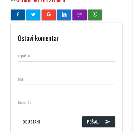
Ostavi komentar
e-pošta
Ime
Komentar
ODUSTANI
POŠALJI
send