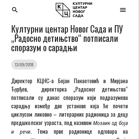
search
menu
Културни центар Новог Сада и ПУ
„Радосно детињство“ потписали
споразум о сарадњи
13/09/2018
Директор КЦНС-а Бојан Панаотовић и Мирјана
Ђурђев, директорка „Радосног детињства“
потписали су данас споразум који подразумева
сарадњу између две установе која ће почети
циклусом ликовно – литерарних радионица за децу
предшколског узраста, под називом
Мозаик од боја
. Тема прве радионице одговара на
и речи