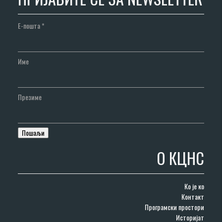
Е-пошта
*
Име
Презиме
О КЦНС
Ко је ко
Контакт
Програмски простори
Историјат