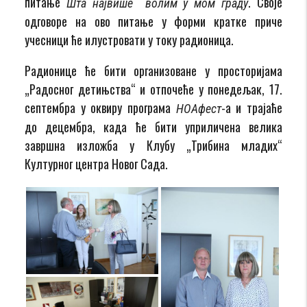
питање
. Своје
Шта највише волим у мом граду
одговоре на ово питање у форми кратке приче
учесници ће илустровати у току радионица.
Радионице ће бити организоване у просторијама
„Радосног детињства“ и отпочеће у понедељак, 17.
септембра у оквиру програма
-а и трајаће
НОАфест
до децембра, када ће бити уприличена велика
завршна изложба у Клубу „Трибина младих“
Културног центра Новог Сада.