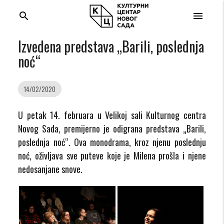
search
menu
Izvedena predstava „Barili, poslednja
noć“
14/02/2020
U petak 14. februara u Velikoj sali Kulturnog centra
Novog Sada, premijerno je odigrana predstava „Barili,
poslednja noć“. Ova monodrama, kroz njenu poslednju
noć, oživljava sve puteve koje je Milena prošla i njene
nedosanjane snove.