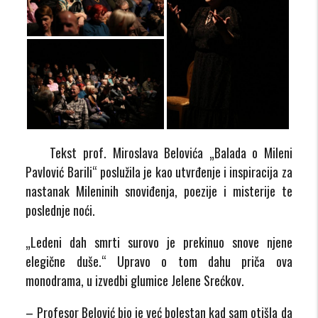
Tekst prof. Miroslava Belovića „Balada o Mileni
Pavlović Barili“ poslužila je kao utvrđenje i inspiracija za
nastanak Mileninih snoviđenja, poezije i misterije te
poslednje noći.
„Ledeni dah smrti surovo je prekinuo snove njene
elegične duše.“ Upravo o tom dahu priča ova
monodrama, u izvedbi glumice Jelene Srećkov.
– Profesor Belović bio je već bolestan kad sam otišla da