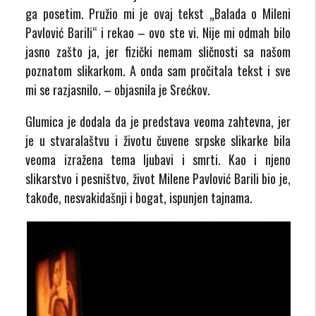
ga posetim. Pružio mi je ovaj tekst „Balada o Mileni
Pavlović Barili“ i rekao – ovo ste vi. Nije mi odmah bilo
jasno zašto ja, jer fizički nemam sličnosti sa našom
poznatom slikarkom. A onda sam pročitala tekst i sve
mi se razjasnilo. – objasnila je Srećkov.
Glumica je dodala da je predstava veoma zahtevna, jer
je u stvaralaštvu i životu čuvene srpske slikarke bila
veoma izražena tema ljubavi i smrti. Kao i njeno
slikarstvo i pesništvo, život Milene Pavlović Barili bio je,
takođe, nesvakidašnji i bogat, ispunjen tajnama.