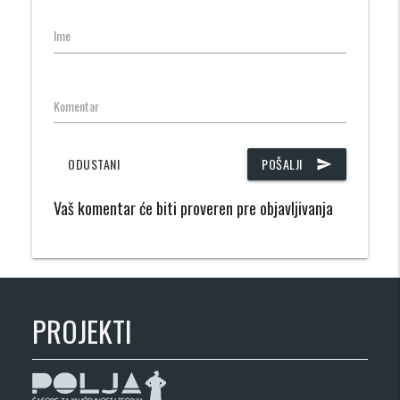
Ime
Komentar
ODUSTANI
POŠALJI
send
Vaš komentar će biti proveren pre objavljivanja
PROJEKTI