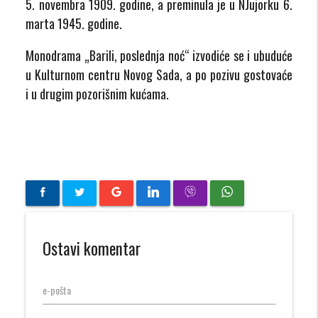
5. novembra 1909. godine, a preminula je u NJujorku 6.
marta 1945. godine.
Monodrama „Barili, poslednja noć“ izvodiće se i ubuduće
u Kulturnom centru Novog Sada, a po pozivu gostovaće
i u drugim pozorišnim kućama.
Ostavi komentar
e-pošta