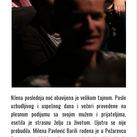
NJena poslednja noć obavijena je velikom tajnom. Posle
uzbudljivog i uspešnog dana i večeri provedene na
plesnom podijumu sa svojim mužem i prijateljima,
osetila je strasnu želju za životom. Ujutru se nije
probudila. Milena Pavlović Barili rođena je u Požarevcu