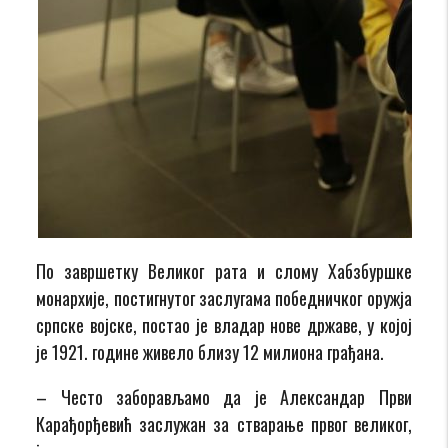
По завршетку Великог рата и слому Хабзбуршке
монархије, постигнутог заслугама победничког оружја
српске војске, постао је владар нове државе, у којој
је 1921. године живело близу 12 милиона грађана.
– Често заборављамо да је Александар Први
Карађорђевић заслужан за стварање првог великог,