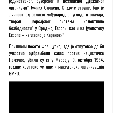
јединственог, сувереног и независног „државног
организма” Јужних Словена. С друге стране, био је
личност од великог међународног угледа и значаја,
творац „версајског система колективне
безбедности” у Средњој Европи, као и на југоистоку
Европе – нагласио је Карановић.
Приликом посете Француској, где је отпутовао да би
учврстио одбрамбени савез против нацистичке
Немачке, убили су га у Марсеjу, 9. октобра 1934.
године хрватске усташе и македонска организација
ВМРО.