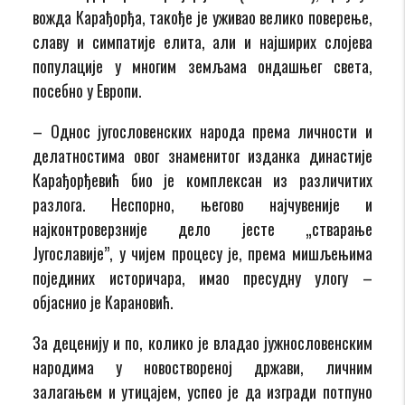
вожда Карађорђа, такође је уживао велико поверење,
славу и симпатије елита, али и најширих слојева
популације у многим земљама ондашњег света,
посебно у Европи.
– Однос југословенских народа према личности и
делатностима овог знаменитог изданка династије
Карађорђевић био је комплексан из различитих
разлога. Неспорно, његово најчувеније и
најконтроверзније дело јесте „стварање
Југославије”, у чијем процесу је, према мишљењима
појединих историчара, имао пресудну улогу –
објаснио је Карановић.
За деценију и по, колико је владао јужнословенским
народима у новоствореној држави, личним
залагањем и утицајем, успео је да изгради потпуно