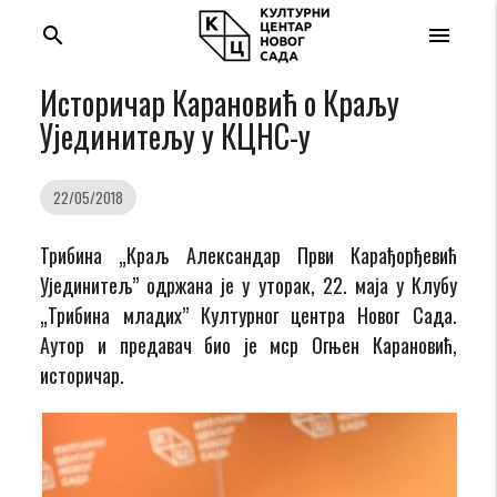
search
menu
Историчар Карановић о Краљу
Ујединитељу у КЦНС-у
22/05/2018
Трибина „Краљ Александар Први Карађорђевић
Ујединитељ” одржана је у уторак, 22. маја у Клубу
„Трибина младих” Културног центра Новог Сада.
Аутор и предавач био је мср Огњен Карановић,
историчар.