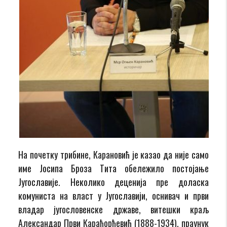
На почетку трибине, Карановић је казао да није само
име Јосипа Броза Тита обележило постојање
Југославије. Неколико деценија пре доласка
комуниста на власт у Југославији, оснивач и први
владар југословенске државе, витешки краљ
Александар Први Карађорђевић (1888-1934), прaунук