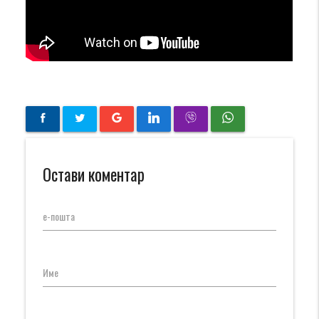
Остави коментар
е-пошта
Име