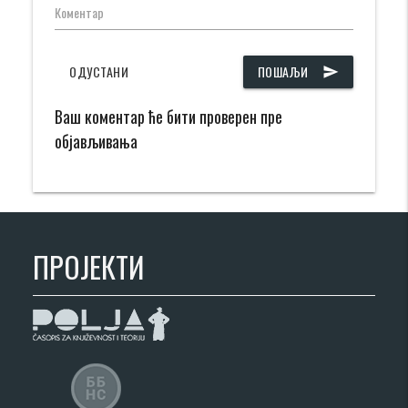
Коментар
ОДУСТАНИ
ПОШАЉИ
send
Ваш коментар ће бити проверен пре
објављивања
ПРОЈЕКТИ