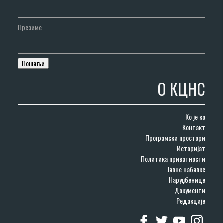
Презиме
О КЦНС
Ко је ко
Контакт
Програмски простори
Историјат
Политика приватности
Јавне набавке
Наруџбенице
Документи
Редакције