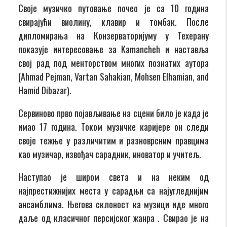
Своје музичко путовање почео је са 10 година
свирајући виолину, клавир и томбак. После
дипломирања на Конзерваторијуму у Техерану
показује интересовање за Kamancheh и наставља
свој рад под менторством многих познатих аутора
(Ahmad Pejman, Vartan Sahakian, Mohsen Elhamian, and
Hamid Dibazar).
Сервиново прво појављивање на сцени било је када је
имао 17 година. Током музичке каријере он следи
своје тежње у различитим и разноврсним правцима
као музичар, извођач сарадник, иноватор и учитељ.
Наступао је широм света и на неким од
најпрестижнијих места у сарадњи са најугледнијим
ансамблима. Његова склоност ка музици иде много
даље од класичног персијског жанра . Свирао је на