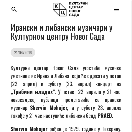
search
menu
Ирански и либански музичари у
Културном центру Новог Сада
21/04/2016
Културни центар Новог Сада угостиће музичке
уметнике из Ирана и Либана који ће одржати у петак
(22. април) и суботу (23. април) концерт на
„Трибини младих“
. У петак 22. априла у 21 час
новосадској публици представиће се ирански
музичар
Shervin Mohajer,
а у суботу 23. априла
такође у 21 час наступиће либански бенд
PRAED.
Shervin Mohajer
рођен је 1979. године у Техерану.