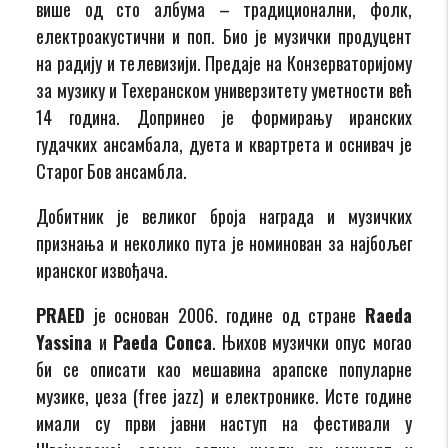
више од сто албума – традиционални, фолк,
електроакустични и поп. Био је музички продуцент
на радију и телевизији. Предаје на Конзерваторијому
за музику и Техеранском универзитету уметности већ
14 година. Допринео је формирању иранских
гудачких ансамбала, дуета и квартрета и оснивач је
Старог Бов ансамбла.
Добитник је великог броја награда и музичких
признања и неколико пута је номинован за најбољег
иранског извођача.
PRAED
je основан 2006. године од стране
Raeda
Yassina
и
Paeda Conca
. Њихов музички опус могао
би се описати као мешавина арапске популарне
музике, џеза (free jazz) и електронике. Исте године
имали су први јавни наступ на фестивали у