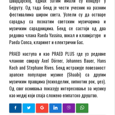
Швајцарској, одмах затим имали су концерт у
Бејруту. Од тада бенд је чести учесник на разним
фестивалима широм света. Успели су да остваре
сарадњу са познатим светским музичарима и
музичким сарадницима. Бенд се састоји од два
редовна члана Raeda Yassina, вокал и клавијатуре и
Paeda Conca, кларинет и електрични бас.
PRAED наступа и као PRAED PLUS где уз редовне
чланове свирају Axel Dörner, Johannes Bauer, Hans
Koch and Stephane Rives. Бенд истражује повезаност
арапске популарне музике (Shaabi) са другим
музичким правцима (психоделик, хипнотик рок, џез).
Од свог оснивања показују интересовање за музику
као медиј који спаја сложено египатско друштво.