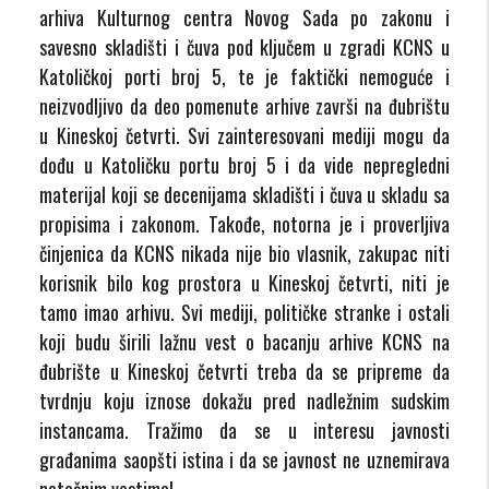
arhiva Kulturnog centra Novog Sada po zakonu i
savesno skladišti i čuva pod ključem u zgradi KCNS u
Katoličkoj porti broj 5, te je faktički nemoguće i
neizvodljivo da deo pomenute arhive završi na đubrištu
u Kineskoj četvrti. Svi zainteresovani mediji mogu da
dođu u Katoličku portu broj 5 i da vide nepregledni
materijal koji se decenijama skladišti i čuva u skladu sa
propisima i zakonom. Takođe, notorna je i proverljiva
činjenica da KCNS nikada nije bio vlasnik, zakupac niti
korisnik bilo kog prostora u Kineskoj četvrti, niti je
tamo imao arhivu. Svi mediji, političke stranke i ostali
koji budu širili lažnu vest o bacanju arhive KCNS na
đubrište u Kineskoj četvrti treba da se pripreme da
tvrdnju koju iznose dokažu pred nadležnim sudskim
instancama. Tražimo da se u interesu javnosti
građanima saopšti istina i da se javnost ne uznemirava
netačnim vestima!